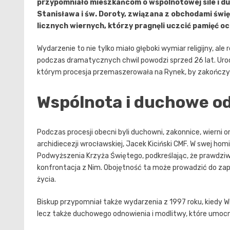
przypomniało mieszkańcom o wspólnotowej sile i du
Stanisława i św. Doroty, związana z obchodami świ
licznych wiernych, którzy pragnęli uczcić pamięć oc
Wydarzenie to nie tylko miało głęboki wymiar religijny, a
podczas dramatycznych chwil powodzi sprzed 26 lat. Uroc
którym procesja przemaszerowała na Rynek, by zakończyć 
Wspólnota i duchowe o
Podczas procesji obecni byli duchowni, zakonnice, wierni 
archidiecezji wrocławskiej, Jacek Kiciński CMF. W swej hom
Podwyższenia Krzyża Świętego, podkreślając, że prawdziw
konfrontacja z Nim. Obojętność ta może prowadzić do zap
życia.
Biskup przypomniał także wydarzenia z 1997 roku, kiedy Wr
lecz także duchowego odnowienia i modlitwy, które umoc