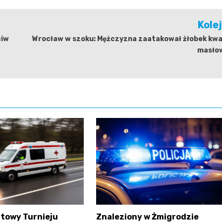
Kole
ciw
Wrocław w szoku: Mężczyzna zaatakował żłobek kw
masło
atowy Turnieju
Znaleziony w Żmigrodzie