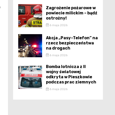
a
Zagrożenie pożarowe w
powiecie milickim – bądź
ostrożny!
6 maja 2026
Akcja „Pasy–Telefon” na
rzecz bezpieczeństwa
na drogach
6 maja 2026
Bomba lotnicza z II
wojny światowej
odkryta w Pieszkowie
podczas prac ziemnych
6 maja 2026