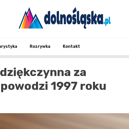
Twoje źrodło informacji z Dolnego Śląska
Dolno
urystyka
Rozrywka
Kontakt
 dziękczynna za
 powodzi 1997 roku