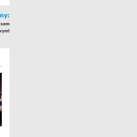
jny:
asem
wym!