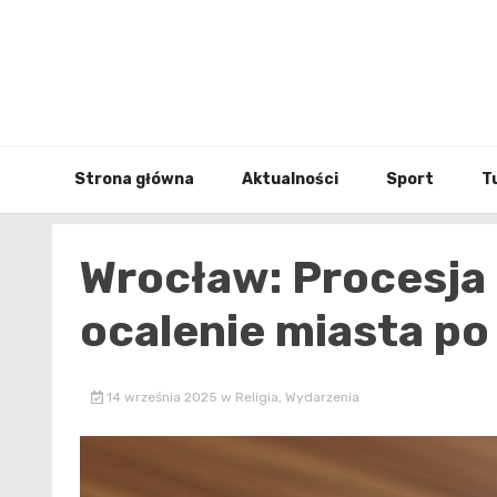
Skip
to
content
Strona główna
Aktualności
Sport
T
Wrocław: Procesja
ocalenie miasta po
14 września 2025
w
Religia
,
Wydarzenia