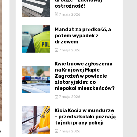
ostrożność!
7 maja 2026
Mandat za prędkość, a
potem wypadek z
drzewem
7 maja 2026
Kwietniowe zgłoszenia
na Krajowej Mapie
Zagrożeń w powiecie
złotoryjskim: co
niepokoi mieszkańców?
7 maja 2026
Kicia Kocia w mundurze
– przedszkolaki poznają
tajniki pracy policji
o
7 maja 2026