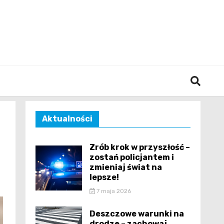
śląska
Aktualności
Zrób krok w przyszłość –
zostań policjantem i
zmieniaj świat na
lepsze!
7 maja 2026
Deszczowe warunki na
drodze – zachowaj