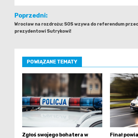
Nawigacja
Poprzedni:
wpisu
Wrocław na rozdrożu: SOS wzywa do referendum prze
prezydentowi Sutrykowi!
POWIĄZANE TEMATY
Zgłoś swojego bohatera w
Finał powi