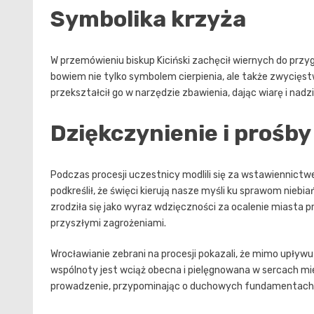
Symbolika krzyża
W przemówieniu biskup Kiciński zachęcił wiernych do przygl
bowiem nie tylko symbolem cierpienia, ale także zwycięstw
przekształcił go w narzędzie zbawienia, dając wiarę i nadzi
Dziękczynienie i prośby
Podczas procesji uczestnicy modlili się za wstawiennictw
podkreślił, że święci kierują nasze myśli ku sprawom niebia
zrodziła się jako wyraz wdzięczności za ocalenie miasta 
przyszłymi zagrożeniami.
Wrocławianie zebrani na procesji pokazali, że mimo upływu
wspólnoty jest wciąż obecna i pielęgnowana w sercach mie
prowadzenie, przypominając o duchowych fundamentach, 