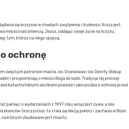
ądania się krzyżowi w chwilach zwątpienia i trudności. Krzyż jest
a miłości nad śmiercią. Jezus, oddając swoje życie na krzyżu,
eję tym, którzy na niego spojrzą.
 o ochronę
em świętych patronów miasta, św. Stanisława i św. Doroty. Biskup
ńskim i przypominają o miłości Boga do ludzi. Tradycja tej procesji
przed katastrofalnymi skutkami powodzi i jako prośba o ochronę przed
 lat pamięć o wydarzeniach z 1997 roku wciąż jest żywa, a siła
szkańców. Uroczystość ta stała się lekcją pokory i zaufania w Boże
na których zbudowane jest miasto.