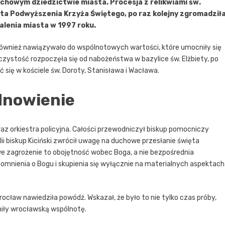
chowym dziedzictwie miasta. Procesja z relikwiami św.
ęta Podwyższenia Krzyża Świętego, po raz kolejny zgromadził
alenia miasta w 1997 roku.
le również nawiązywało do wspólnotowych wartości, które umocniły się
zystość rozpoczęła się od nabożeństwa w bazylice św. Elżbiety, po
się w kościele św. Doroty, Stanisława i Wacława.
dnowienie
oraz orkiestra policyjna. Całości przewodniczył biskup pomocniczy
ilii biskup Kiciński zwrócił uwagę na duchowe przesłanie święta
e zagrożenie to obojętność wobec Boga, a nie bezpośrednia
omnienia o Bogu i skupienia się wyłącznie na materialnych aspektach
ocław nawiedziła powódź. Wskazał, że było to nie tylko czas próby,
niły wrocławską wspólnotę.