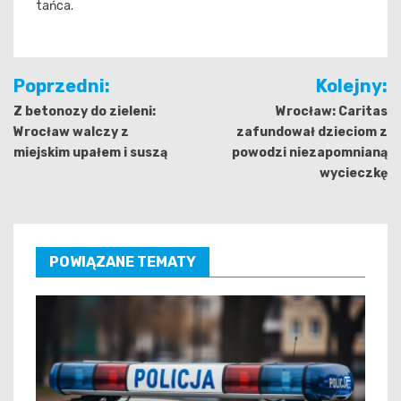
tańca.
Nawigacja
Poprzedni:
Kolejny:
wpisu
Z betonozy do zieleni:
Wrocław: Caritas
Wrocław walczy z
zafundował dzieciom z
miejskim upałem i suszą
powodzi niezapomnianą
wycieczkę
POWIĄZANE TEMATY