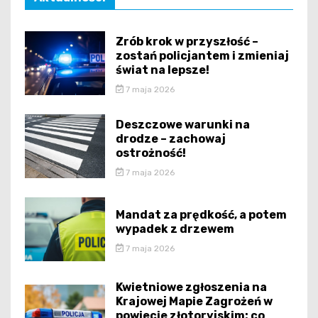
Zrób krok w przyszłość –
zostań policjantem i zmieniaj
świat na lepsze!
7 maja 2026
Deszczowe warunki na
drodze – zachowaj
ostrożność!
7 maja 2026
Mandat za prędkość, a potem
wypadek z drzewem
7 maja 2026
Kwietniowe zgłoszenia na
Krajowej Mapie Zagrożeń w
powiecie złotoryjskim: co