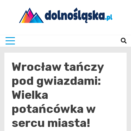
Skip
to
content
Twoje źrodło informacji z Dolnego Śląska
Dolno
Wrocław tańczy
pod gwiazdami:
Wielka
potańcówka w
sercu miasta!