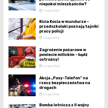
niepokoi mieszkańców?
7 maja 2026
Kicia Kocia w mundurze –
przedszkolaki poznają tajniki
pracy policji
7 maja 2026
Zagrożenie pożarowe w
powiecie milickim – bądź
ostrożny!
6 maja 2026
Akcja „Pasy–Telefon” na
rzecz bezpieczeństwa na
drogach
6 maja 2026
Bomba lotnicza z II wojny