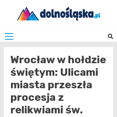
Skip
to
content
Twoje źrodło informacji z Dolnego Śląska
Dolno
Wrocław w hołdzie
świętym: Ulicami
miasta przeszła
procesja z
relikwiami św.