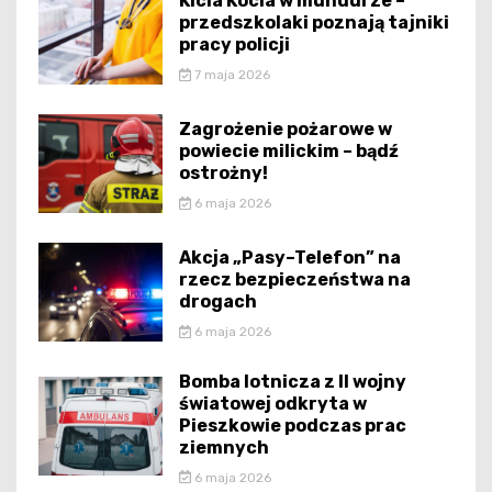
Kicia Kocia w mundurze –
przedszkolaki poznają tajniki
pracy policji
7 maja 2026
Zagrożenie pożarowe w
powiecie milickim – bądź
ostrożny!
6 maja 2026
Akcja „Pasy–Telefon” na
rzecz bezpieczeństwa na
drogach
6 maja 2026
Bomba lotnicza z II wojny
światowej odkryta w
Pieszkowie podczas prac
ziemnych
6 maja 2026