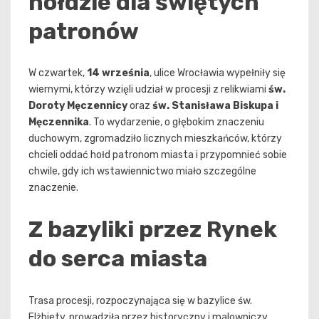
hołdzie dla świętych
patronów
W czwartek,
14 września
, ulice Wrocławia wypełniły się
wiernymi, którzy wzięli udział w procesji z relikwiami
św.
Doroty Męczennicy
oraz
św. Stanisława Biskupa i
Męczennika
. To wydarzenie, o głębokim znaczeniu
duchowym, zgromadziło licznych mieszkańców, którzy
chcieli oddać hołd patronom miasta i przypomnieć sobie
chwile, gdy ich wstawiennictwo miało szczególne
znaczenie.
Z bazyliki przez Rynek
do serca miasta
Trasa procesji, rozpoczynająca się w bazylice św.
Elżbiety, prowadziła przez historyczny i malowniczy