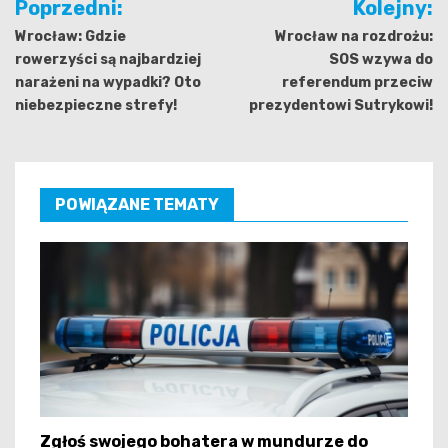
Poprzedni:
Kolejny:
wpisu
Wrocław: Gdzie
Wrocław na rozdrożu:
rowerzyści są najbardziej
SOS wzywa do
narażeni na wypadki? Oto
referendum przeciw
niebezpieczne strefy!
prezydentowi Sutrykowi!
POWIĄZANE TEMATY
Zgłoś swojego bohatera w mundurze do