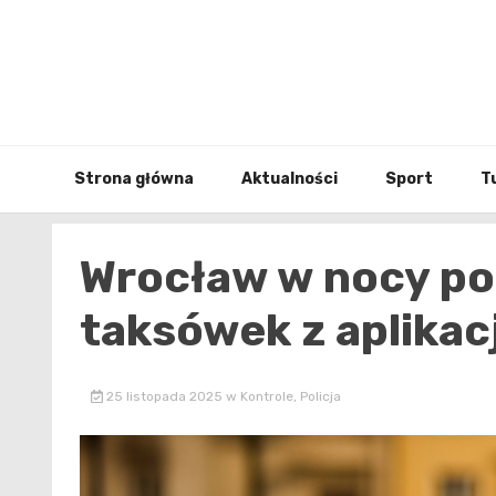
Skip
to
content
Strona główna
Aktualności
Sport
T
Wrocław w nocy pod
taksówek z aplikacj
25 listopada 2025
w
Kontrole
,
Policja