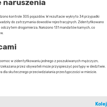
e naruszenia
ono kontrole 305 pojazdów. W rezultacie wykryto 34 przypadki
owadziły do zatrzymania dowodów rejestracyjnych. Zidentyfikowano
m odczytem drogomierza. Nałożono 131 mandatów karnych, co
ów.
cami
 o pomoc w zidentyfikowaniu jednego z poszukiwanych mężczyzn,
 przekazana przez obywateli może przyspieszyć postępy w śledztwie.
wa dla skutecznego przeciwdziałania przestępczości w mieście.
Kole