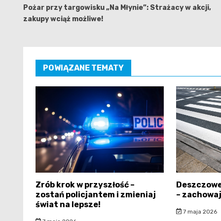
wpisu
Pożar przy targowisku „Na Młynie”: Strażacy w akcji,
zakupy wciąż możliwe!
POWIĄZANE TEMATY
Zrób krok w przyszłość –
Deszczowe
zostań policjantem i zmieniaj
– zachowaj
świat na lepsze!
7 maja 2026