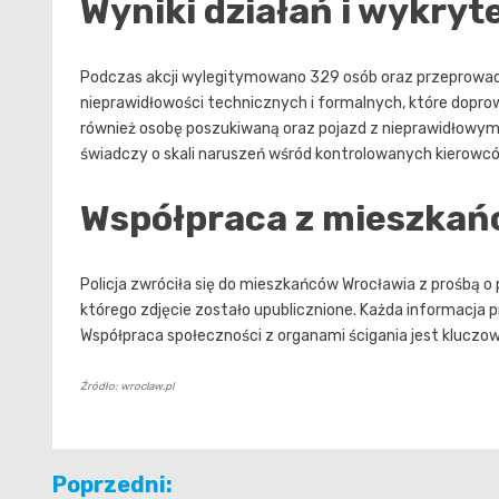
Wyniki działań i wykryt
Podczas akcji wylegitymowano 329 osób oraz przeprowadz
nieprawidłowości technicznych i formalnych, które dopr
również osobę poszukiwaną oraz pojazd z nieprawidłowy
świadczy o skali naruszeń wśród kontrolowanych kierowc
Współpraca z mieszkań
Policja zwróciła się do mieszkańców Wrocławia z prośbą
którego zdjęcie zostało upublicznione. Każda informacja
Współpraca społeczności z organami ścigania jest kluczo
Źródło: wroclaw.pl
Nawigacja
Poprzedni: