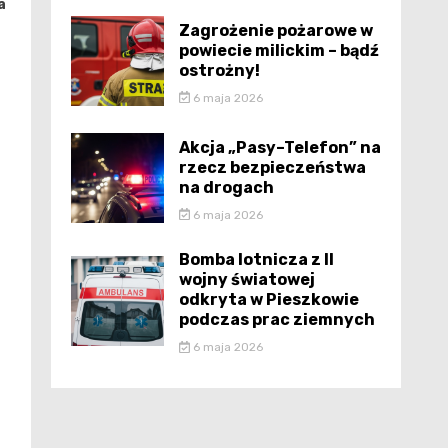
a
Zagrożenie pożarowe w
powiecie milickim – bądź
ostrożny!
6 maja 2026
Akcja „Pasy–Telefon” na
rzecz bezpieczeństwa
na drogach
6 maja 2026
Bomba lotnicza z II
wojny światowej
odkryta w Pieszkowie
podczas prac ziemnych
6 maja 2026