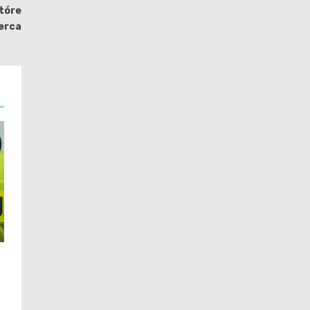
które
erca