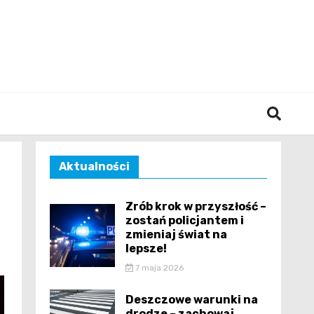
śląska
Aktualności
Zrób krok w przyszłość –
zostań policjantem i
zmieniaj świat na
lepsze!
7 maja 2026
Deszczowe warunki na
drodze – zachowaj