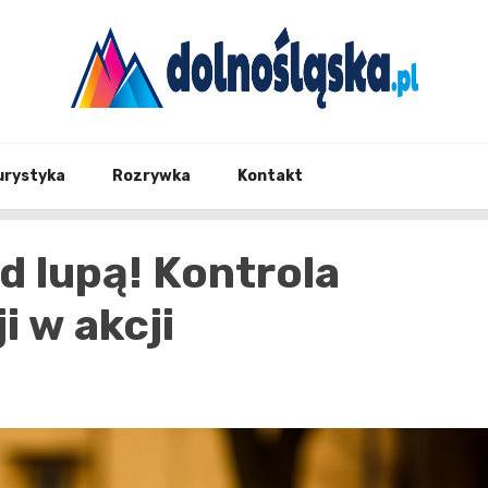
Twoje źrodło informacji z Dolnego Śląska
Dolno
urystyka
Rozrywka
Kontakt
 lupą! Kontrola
i w akcji