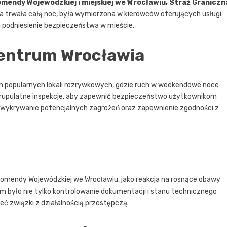
Komendy Wojewódzkiej i miejskiej we Wrocławiu, Straż Graniczn
óra trwała całą noc, była wymierzona w kierowców oferujących usługi
 podniesienie bezpieczeństwa w mieście.
centrum Wrocławia
ch popularnych lokali rozrywkowych, gdzie ruch w weekendowe noce
skrupulatne inspekcje, aby zapewnić bezpieczeństwo użytkownikom
a wykrywanie potencjalnych zagrożeń oraz zapewnienie zgodności z
Komendy Wojewódzkiej we Wrocławiu, jako reakcja na rosnące obawy
m było nie tylko kontrolowanie dokumentacji i stanu technicznego
ć związki z działalnością przestępczą.