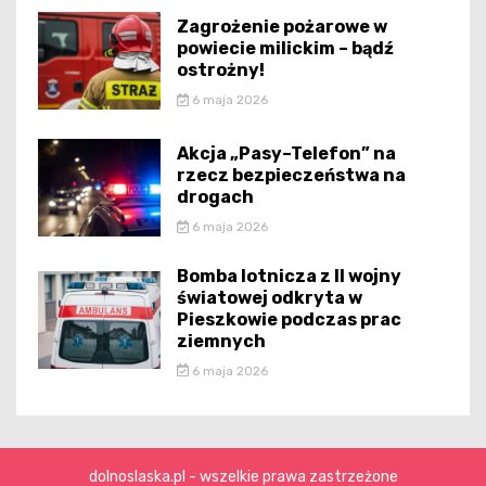
Zagrożenie pożarowe w
powiecie milickim – bądź
ostrożny!
6 maja 2026
Akcja „Pasy–Telefon” na
rzecz bezpieczeństwa na
drogach
6 maja 2026
Bomba lotnicza z II wojny
światowej odkryta w
Pieszkowie podczas prac
ziemnych
6 maja 2026
dolnoslaska.pl - wszelkie prawa zastrzeżone