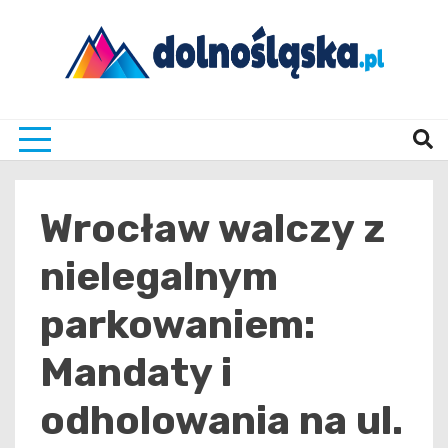
Skip
to
content
Twoje źrodło informacji z Dolnego Śląska
Dolno
Wrocław walczy z
nielegalnym
parkowaniem:
Mandaty i
odholowania na ul.