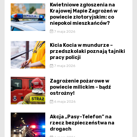
Kwietniowe zgłoszenia na
Krajowej Mapie Zagrożeń w
powiecie złotoryjskim: co
niepokoi mieszkańców?
7 maja 2026
Kicia Kocia w mundurze –
przedszkolaki poznają tajniki
pracy policji
7 maja 2026
Zagrożenie pożarowe w
powiecie milickim – bądź
ostrożny!
6 maja 2026
Akcja „Pasy–Telefon” na
rzecz bezpieczeństwa na
drogach