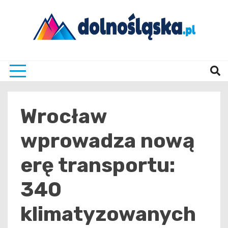
Skip
to
content
Twoje źrodło informacji z Dolnego Śląska
Dolno
Wrocław
wprowadza nową
erę transportu:
340
klimatyzowanych