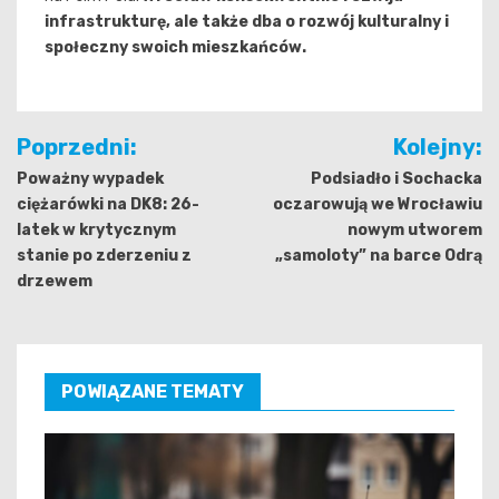
infrastrukturę, ale także dba o rozwój kulturalny i
społeczny swoich mieszkańców.
Nawigacja
Poprzedni:
Kolejny:
wpisu
Poważny wypadek
Podsiadło i Sochacka
ciężarówki na DK8: 26-
oczarowują we Wrocławiu
latek w krytycznym
nowym utworem
stanie po zderzeniu z
„samoloty” na barce Odrą
drzewem
POWIĄZANE TEMATY