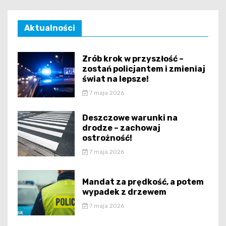
Aktualności
Zrób krok w przyszłość –
zostań policjantem i zmieniaj
świat na lepsze!
7 maja 2026
Deszczowe warunki na
drodze – zachowaj
ostrożność!
7 maja 2026
Mandat za prędkość, a potem
wypadek z drzewem
7 maja 2026