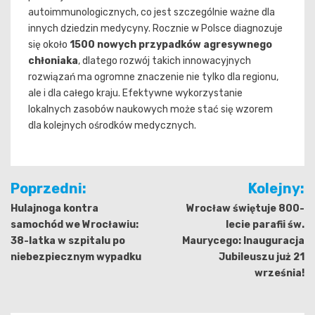
autoimmunologicznych, co jest szczególnie ważne dla
innych dziedzin medycyny. Rocznie w Polsce diagnozuje
się około
1500 nowych przypadków agresywnego
chłoniaka
, dlatego rozwój takich innowacyjnych
rozwiązań ma ogromne znaczenie nie tylko dla regionu,
ale i dla całego kraju. Efektywne wykorzystanie
lokalnych zasobów naukowych może stać się wzorem
dla kolejnych ośrodków medycznych.
Nawigacja
Poprzedni:
Kolejny:
wpisu
Hulajnoga kontra
Wrocław świętuje 800-
samochód we Wrocławiu:
lecie parafii św.
38-latka w szpitalu po
Maurycego: Inauguracja
niebezpiecznym wypadku
Jubileuszu już 21
września!