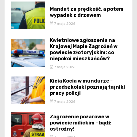
Mandat za prędkość, a potem
wypadek z drzewem
7 maja 2026
Kwietniowe zgłoszenia na
Krajowej Mapie Zagrożeń w
powiecie złotoryjskim: co
niepokoi mieszkańców?
7 maja 2026
Kicia Kocia w mundurze –
przedszkolaki poznają tajniki
pracy policji
7 maja 2026
Zagrożenie pożarowe w
powiecie milickim – bądź
ostrożny!