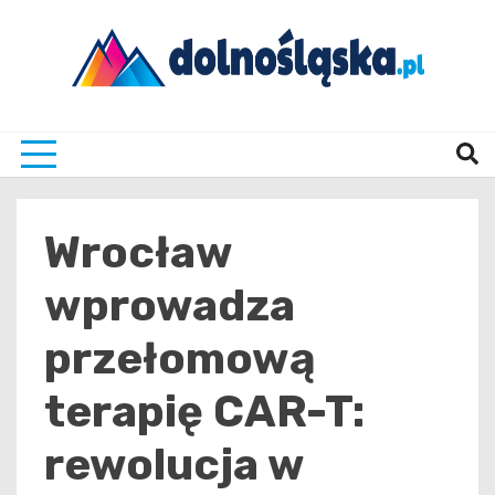
Skip
to
content
Twoje źrodło informacji z Dolnego Śląska
Dolno
Wrocław
wprowadza
przełomową
terapię CAR-T:
rewolucja w