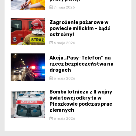
7 maja 2026
Zagrożenie pożarowe w
powiecie milickim – bądź
ostrożny!
6 maja 2026
Akcja „Pasy–Telefon” na
rzecz bezpieczeństwa na
drogach
6 maja 2026
Bomba lotnicza z II wojny
światowej odkryta w
Pieszkowie podczas prac
ziemnych
6 maja 2026