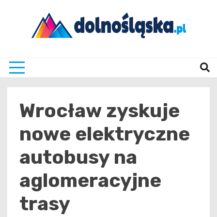
Skip
to
content
Twoje źrodło informacji z Dolnego Śląska
Dolno
Wrocław zyskuje
nowe elektryczne
autobusy na
aglomeracyjne
trasy