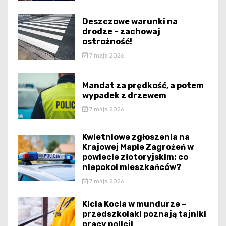
Deszczowe warunki na
drodze – zachowaj
ostrożność!
7 maja 2026
Mandat za prędkość, a potem
wypadek z drzewem
7 maja 2026
Kwietniowe zgłoszenia na
Krajowej Mapie Zagrożeń w
powiecie złotoryjskim: co
niepokoi mieszkańców?
7 maja 2026
Kicia Kocia w mundurze –
przedszkolaki poznają tajniki
pracy policji