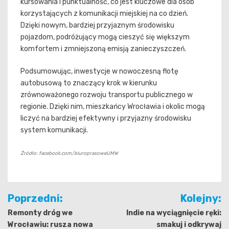
kursowania i punktualność, co jest kluczowe dla osób
korzystających z komunikacji miejskiej na co dzień.
Dzięki nowym, bardziej przyjaznym środowisku
pojazdom, podróżujący mogą cieszyć się większym
komfortem i zmniejszoną emisją zanieczyszczeń.
Podsumowując, inwestycje w nowoczesną flotę
autobusową to znaczący krok w kierunku
zrównoważonego rozwoju transportu publicznego w
regionie. Dzięki nim, mieszkańcy Wrocławia i okolic mogą
liczyć na bardziej efektywny i przyjazny środowisku
system komunikacji.
Źródło: facebook.com/biuroprasoweUMW
Nawigacja
Poprzedni:
Kolejny:
wpisu
Remonty dróg we
Indie na wyciągnięcie ręki:
Wrocławiu: rusza nowa
smakuj i odkrywaj