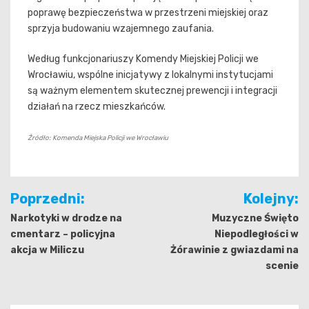
poprawę bezpieczeństwa w przestrzeni miejskiej oraz
sprzyja budowaniu wzajemnego zaufania.
Według funkcjonariuszy Komendy Miejskiej Policji we
Wrocławiu, wspólne inicjatywy z lokalnymi instytucjami
są ważnym elementem skutecznej prewencji i integracji
działań na rzecz mieszkańców.
Źródło: Komenda Miejska Policji we Wrocławiu
Nawigacja
Poprzedni:
Kolejny:
wpisu
Narkotyki w drodze na
Muzyczne Święto
cmentarz – policyjna
Niepodległości w
akcja w Miliczu
Żórawinie z gwiazdami na
scenie