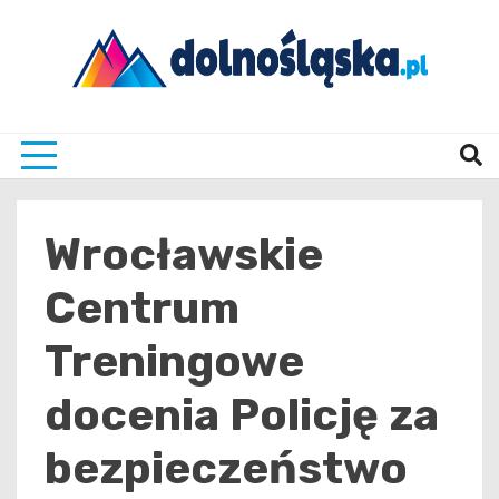
Skip
to
content
Twoje źrodło informacji z Dolnego Śląska
Dolno
Wrocławskie
Centrum
Treningowe
docenia Policję za
bezpieczeństwo