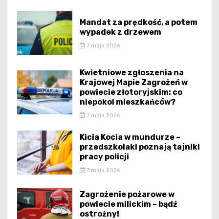
Mandat za prędkość, a potem
wypadek z drzewem
7 maja 2026
Kwietniowe zgłoszenia na
Krajowej Mapie Zagrożeń w
powiecie złotoryjskim: co
niepokoi mieszkańców?
7 maja 2026
Kicia Kocia w mundurze –
przedszkolaki poznają tajniki
pracy policji
7 maja 2026
Zagrożenie pożarowe w
powiecie milickim – bądź
ostrożny!