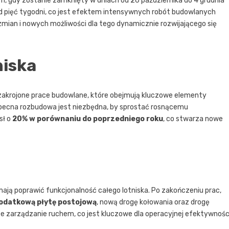
 gdy zostanie zamknięty w dniach od 26 października do 4 grudnia
d pięć tygodni, co jest efektem intensywnych robót budowlanych
mian i nowych możliwości dla tego dynamicznie rozwijającego się
niska
krojone prace budowlane, które obejmują kluczowe elementy
, obecna rozbudowa jest niezbędna, by sprostać rosnącemu
sł o
20% w porównaniu do poprzedniego roku
, co stwarza nowe
ają poprawić funkcjonalność całego lotniska. Po zakończeniu prac,
odatkową płytę postojową
, nową drogę kołowania oraz drogę
ze zarządzanie ruchem, co jest kluczowe dla operacyjnej efektywnośc