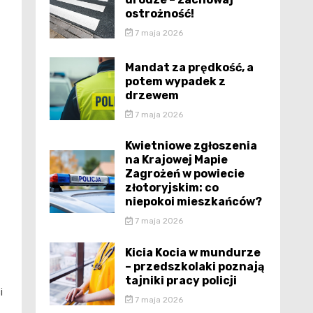
ostrożność!
7 maja 2026
Mandat za prędkość, a
potem wypadek z
drzewem
7 maja 2026
Kwietniowe zgłoszenia
na Krajowej Mapie
Zagrożeń w powiecie
złotoryjskim: co
niepokoi mieszkańców?
7 maja 2026
Kicia Kocia w mundurze
– przedszkolaki poznają
tajniki pracy policji
i
7 maja 2026