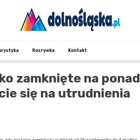
Twoje źrodło informacji z Dolnego Śląska
Dolno
urystyka
Rozrywka
Kontakt
sko zamknięte na ponad
cie się na utrudnienia