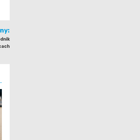
jny:
odnik
cach