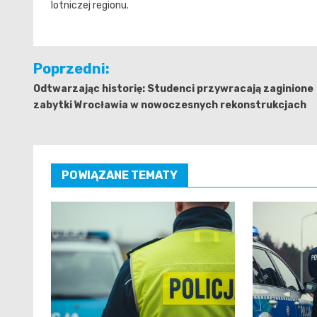
lotniczej regionu.
Nawigacja
Poprzedni:
wpisu
Odtwarzając historię: Studenci przywracają zaginione
zabytki Wrocławia w nowoczesnych rekonstrukcjach
POWIĄZANE TEMATY