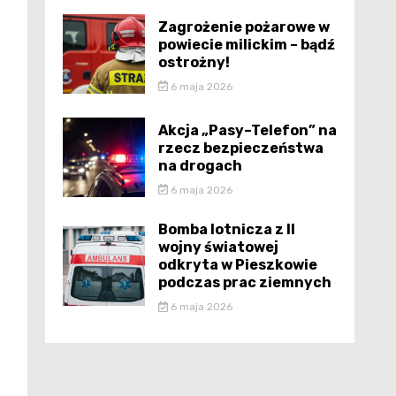
Zagrożenie pożarowe w
powiecie milickim – bądź
ostrożny!
6 maja 2026
Akcja „Pasy–Telefon” na
rzecz bezpieczeństwa
na drogach
6 maja 2026
Bomba lotnicza z II
wojny światowej
odkryta w Pieszkowie
podczas prac ziemnych
6 maja 2026