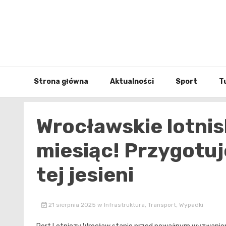
Skip
to
content
Strona główna
Aktualności
Sport
T
Wrocławskie lotni
miesiąc! Przygotuj
tej jesieni
21 sierpnia 2025
w
Infrastruktura
,
Transport
,
Wypadki