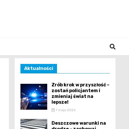
śląska
Aktualności
Zrób krok w przyszłość –
zostań policjantem i
zmieniaj świat na
lepsze!
7 maja 2026
Deszczowe warunki na
drodze – zachowaj