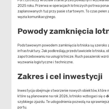
Port Lotniczy Wrocław stanie przed poważnym wyzwaniem,
2025 roku. Przerwa w operacjach lotniczych potrwa pona
zaplanowanych tuż przy pasie startowym. To czas pełen z
węzła komunikacyjnego.
Powody zamknięcia lot
Podstawowym powodem zamknięcia lotniska są szeroko za
infrastruktury. Jak podkreślają przedstawiciele lotniska
zapotrzebowaniu na usługi lotnicze. Ruch pasażerski wzró
wyzwania logistyczne i techniczne.
Zakres i cel inwestycji
Inwestycja obejmuje stworzenie nowych obiektów, które m
które są planowane na rok 2026, lotnisko wzbogaci się o
d
szybkiego zjazdu. Te udogodnienia pozwolą na sprawniejs
portu.