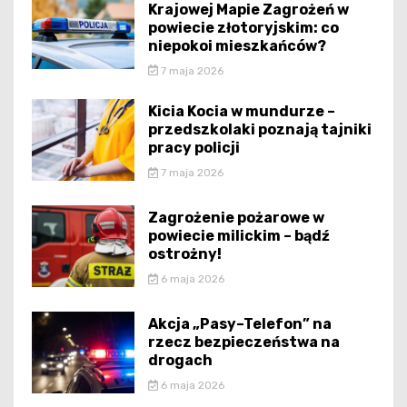
Krajowej Mapie Zagrożeń w
powiecie złotoryjskim: co
niepokoi mieszkańców?
7 maja 2026
Kicia Kocia w mundurze –
przedszkolaki poznają tajniki
pracy policji
7 maja 2026
Zagrożenie pożarowe w
powiecie milickim – bądź
ostrożny!
6 maja 2026
Akcja „Pasy–Telefon” na
rzecz bezpieczeństwa na
drogach
6 maja 2026