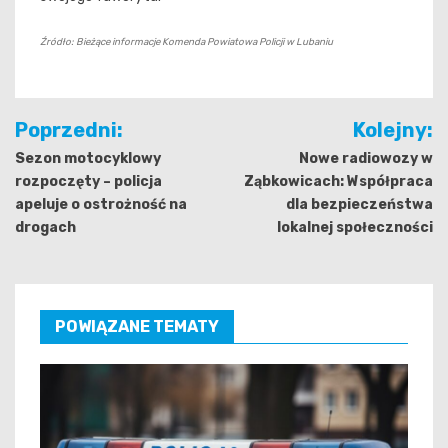
Źródło: Bieżące informacje Komenda Powiatowa Policji w Lubaniu
Nawigacja
Poprzedni:
Kolejny:
wpisu
Sezon motocyklowy
Nowe radiowozy w
rozpoczęty – policja
Ząbkowicach: Współpraca
apeluje o ostrożność na
dla bezpieczeństwa
drogach
lokalnej społeczności
POWIĄZANE TEMATY