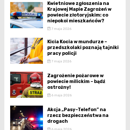
Kwietniowe zgłoszenia na
Krajowej Mapie Zagrożeń w
powiecie złotoryjskim: co
niepokoi mieszkańców?
7 maja 2026
Kicia Kocia w mundurze –
przedszkolaki poznają tajniki
pracy policji
7 maja 2026
Zagrożenie pożarowe w
powiecie milickim – bądź
ostrożny!
6 maja 2026
Akcja „Pasy–Telefon” na
rzecz bezpieczeństwa na
drogach
6 maja 2026