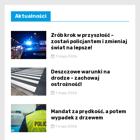
Aktualności
Zrób krok w przyszłość –
zostań policjantem i zmieniaj
świat na lepsze!
7 maja 2026
Deszczowe warunki na
drodze – zachowaj
ostrożność!
7 maja 2026
Mandat za prędkość, a potem
wypadek z drzewem
7 maja 2026