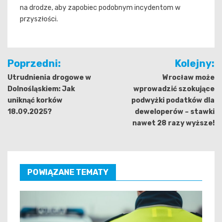
na drodze, aby zapobiec podobnym incydentom w
przyszłości.
Nawigacja
Poprzedni:
Kolejny:
wpisu
Utrudnienia drogowe w
Wrocław może
Dolnośląskiem: Jak
wprowadzić szokujące
uniknąć korków
podwyżki podatków dla
18.09.2025?
deweloperów – stawki
nawet 28 razy wyższe!
POWIĄZANE TEMATY