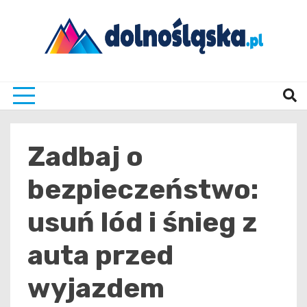
Skip
to
content
Twoje źrodło informacji z Dolnego Śląska
Dolno
Zadbaj o
bezpieczeństwo:
usuń lód i śnieg z
auta przed
wyjazdem