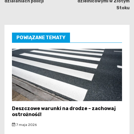
działaniach policji
dzielnicowymi w Złotym
Stoku
POWIĄZANE TEMATY
Deszczowe warunki na drodze – zachowaj
ostrożność!
7 maja 2026