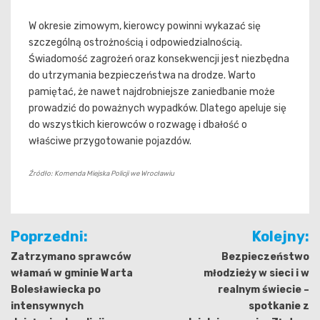
W okresie zimowym, kierowcy powinni wykazać się
szczególną ostrożnością i odpowiedzialnością.
Świadomość zagrożeń oraz konsekwencji jest niezbędna
do utrzymania bezpieczeństwa na drodze. Warto
pamiętać, że nawet najdrobniejsze zaniedbanie może
prowadzić do poważnych wypadków. Dlatego apeluje się
do wszystkich kierowców o rozwagę i dbałość o
właściwe przygotowanie pojazdów.
Źródło: Komenda Miejska Policji we Wrocławiu
Nawigacja
Poprzedni:
Kolejny:
wpisu
Zatrzymano sprawców
Bezpieczeństwo
włamań w gminie Warta
młodzieży w sieci i w
Bolesławiecka po
realnym świecie –
intensywnych
spotkanie z