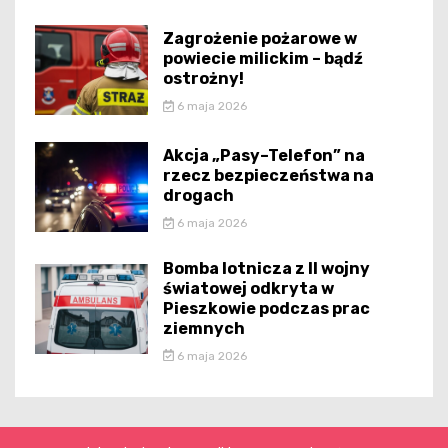
Zagrożenie pożarowe w
powiecie milickim – bądź
ostrożny!
6 maja 2026
Akcja „Pasy–Telefon” na
rzecz bezpieczeństwa na
drogach
6 maja 2026
Bomba lotnicza z II wojny
światowej odkryta w
Pieszkowie podczas prac
ziemnych
6 maja 2026