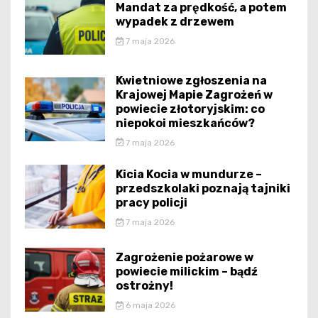
Mandat za prędkość, a potem
wypadek z drzewem
7 maja 2026
Kwietniowe zgłoszenia na
Krajowej Mapie Zagrożeń w
powiecie złotoryjskim: co
niepokoi mieszkańców?
7 maja 2026
Kicia Kocia w mundurze –
przedszkolaki poznają tajniki
pracy policji
7 maja 2026
Zagrożenie pożarowe w
powiecie milickim – bądź
ostrożny!
6 maja 2026