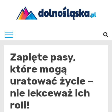
Skip
to
content
Twoje źrodło informacji z Dolnego Śląska
Dolno
Zapięte pasy,
które mogą
uratować życie –
nie lekceważ ich
roli!