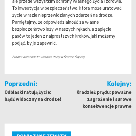
ale przede wszystkim ochrony własnego życia i zdrowia.
To inwestycja w bezpieczeństwo, która może uratować
życie w razie nieprzewidzianych zdarzeń na drodze.
Pamiętajmy, że odpowiedzialność za własne
bezpieczeństwo leży w naszych rękach, a zapięcie
pasów to jeden z najprostszych kroków, jaki możemy
podjąć, by je zapewnić.
Źródło: Komenda Powiatowa Policji w Środzie Śląskiej
Nawigacja
Poprzedni:
Kolejny:
wpisu
Odblaski ratują życie:
Kradzież prądu: poważne
bądź widoczny na drodze!
zagrożenie i surowe
konsekwencje prawne