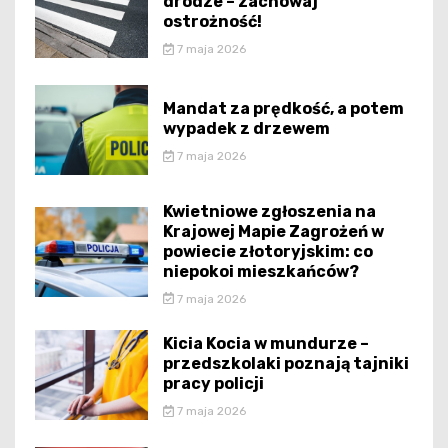
drodze – zachowaj
ostrożność!
7 maja 2026
Mandat za prędkość, a potem
wypadek z drzewem
7 maja 2026
Kwietniowe zgłoszenia na
Krajowej Mapie Zagrożeń w
powiecie złotoryjskim: co
niepokoi mieszkańców?
7 maja 2026
Kicia Kocia w mundurze –
przedszkolaki poznają tajniki
pracy policji
7 maja 2026