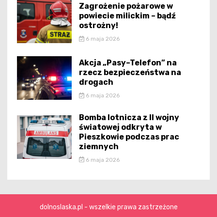
Zagrożenie pożarowe w
powiecie milickim – bądź
ostrożny!
6 maja 2026
Akcja „Pasy–Telefon” na
rzecz bezpieczeństwa na
drogach
6 maja 2026
Bomba lotnicza z II wojny
światowej odkryta w
Pieszkowie podczas prac
ziemnych
6 maja 2026
dolnoslaska.pl - wszelkie prawa zastrzeżone