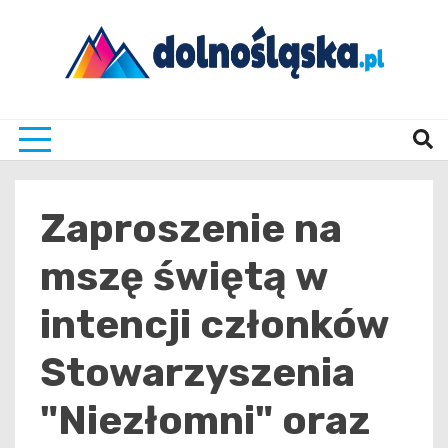
Skip
to
content
Twoje źrodło informacji z Dolnego Śląska
Dolno
Zaproszenie na
mszę świętą w
intencji członków
Stowarzyszenia
"Niezłomni" oraz