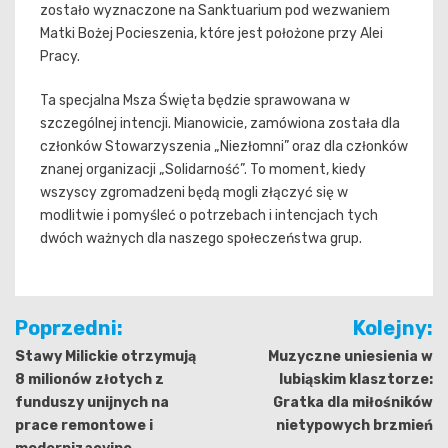
zostało wyznaczone na Sanktuarium pod wezwaniem
Matki Bożej Pocieszenia, które jest położone przy Alei
Pracy.
Ta specjalna Msza Święta będzie sprawowana w
szczególnej intencji. Mianowicie, zamówiona została dla
członków Stowarzyszenia „Niezłomni” oraz dla członków
znanej organizacji „Solidarność”. To moment, kiedy
wszyscy zgromadzeni będą mogli złączyć się w
modlitwie i pomyśleć o potrzebach i intencjach tych
dwóch ważnych dla naszego społeczeństwa grup.
Nawigacja
Poprzedni:
Kolejny:
wpisu
Stawy Milickie otrzymują
Muzyczne uniesienia w
8 milionów złotych z
lubiąskim klasztorze:
funduszy unijnych na
Gratka dla miłośników
prace remontowe i
nietypowych brzmień