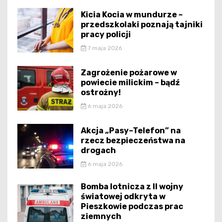
Kicia Kocia w mundurze –
przedszkolaki poznają tajniki
pracy policji
7 maja 2026
Zagrożenie pożarowe w
powiecie milickim – bądź
ostrożny!
6 maja 2026
Akcja „Pasy–Telefon” na
rzecz bezpieczeństwa na
drogach
6 maja 2026
Bomba lotnicza z II wojny
światowej odkryta w
Pieszkowie podczas prac
ziemnych