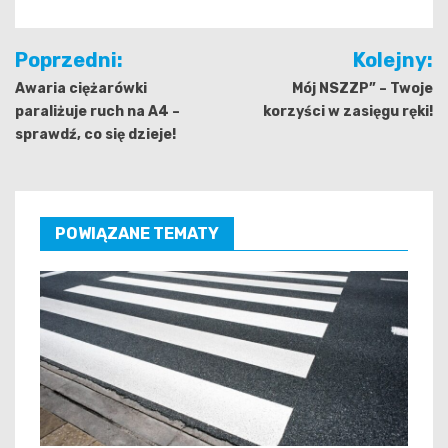
Nawigacja
Poprzedni:
Kolejny:
wpisu
Awaria ciężarówki
Mój NSZZP” – Twoje
paraliżuje ruch na A4 –
korzyści w zasięgu ręki!
sprawdź, co się dzieje!
POWIĄZANE TEMATY