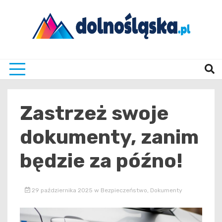
Skip
to
content
Twoje źrodło informacji z Dolnego Śląska
Dolno
Zastrzeż swoje
dokumenty, zanim
będzie za późno!
29 października 2025
w
Bezpieczeństwo
,
Dokumenty