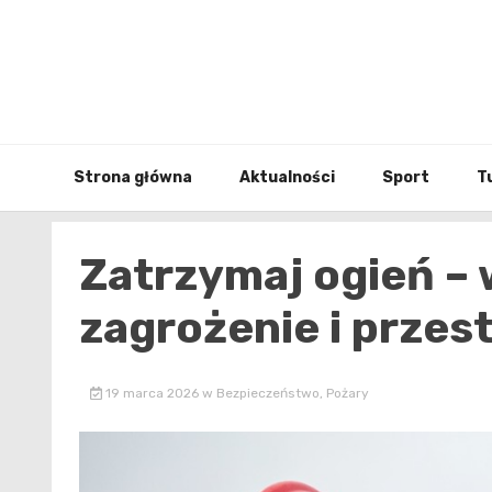
Skip
to
content
Strona główna
Aktualności
Sport
T
Zatrzymaj ogień – 
zagrożenie i prze
19 marca 2026
w
Bezpieczeństwo
,
Pożary