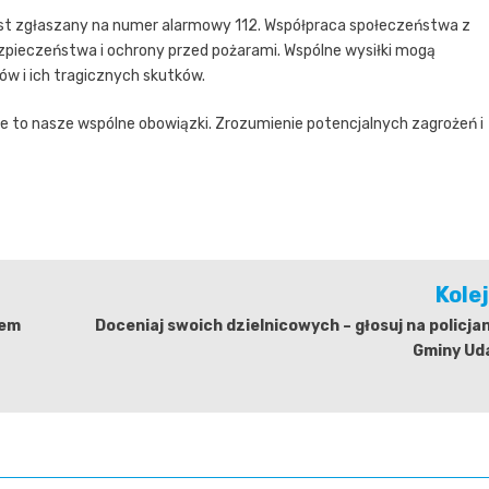
st zgłaszany na numer alarmowy 112. Współpraca społeczeństwa z
zpieczeństwa i ochrony przed pożarami. Wspólne wysiłki mogą
w i ich tragicznych skutków.
lne to nasze wspólne obowiązki. Zrozumienie potencjalnych zagrożeń i
Kole
iem
Doceniaj swoich dzielnicowych – głosuj na policja
Gminy Uda