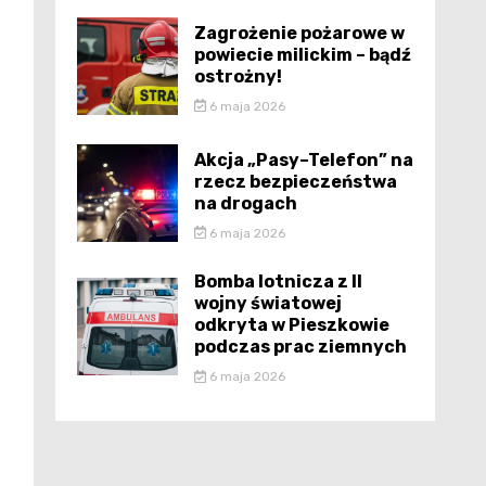
Zagrożenie pożarowe w
powiecie milickim – bądź
ostrożny!
6 maja 2026
Akcja „Pasy–Telefon” na
rzecz bezpieczeństwa
na drogach
6 maja 2026
Bomba lotnicza z II
wojny światowej
odkryta w Pieszkowie
podczas prac ziemnych
6 maja 2026