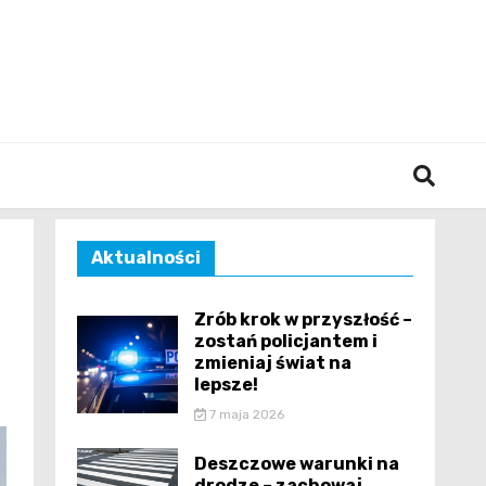
śląska
Aktualności
Zrób krok w przyszłość –
zostań policjantem i
zmieniaj świat na
lepsze!
7 maja 2026
Deszczowe warunki na
drodze – zachowaj