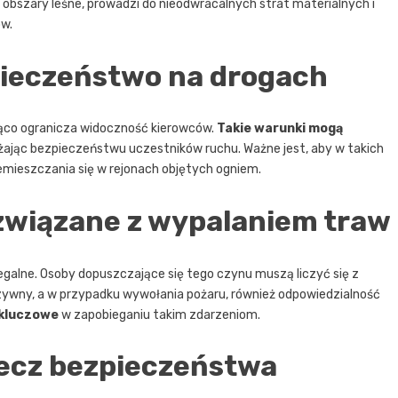
i obszary leśne, prowadzi do nieodwracalnych strat materialnych i
w.
ieczeństwo na drogach
ąco ogranicza widoczność kierowców.
Takie warunki mogą
ażając bezpieczeństwu uczestników ruchu. Ważne jest, aby w takich
emieszczania się w rejonach objętych ogniem.
wiązane z wypalaniem traw
elegalne. Osoby dopuszczające się tego czynu muszą liczyć się z
ywny, a w przypadku wywołania pożaru, również odpowiedzialność
 kluczowe
w zapobieganiu takim zdarzeniom.
zecz bezpieczeństwa