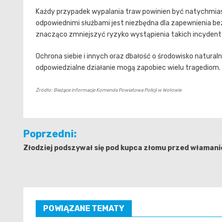
Każdy przypadek wypalania traw powinien być natychmia
odpowiednimi służbami jest niezbędna dla zapewnienia be
znacząco zmniejszyć ryzyko wystąpienia takich incydentó
Ochrona siebie i innych oraz dbałość o środowisko natura
odpowiedzialne działanie mogą zapobiec wielu tragediom.
Źródło: Bieżące informacje Komenda Powiatowa Policji w Wołowie
Nawigacja
Poprzedni:
wpisu
Złodziej podszywał się pod kupca złomu przed właman
POWIĄZANE TEMATY