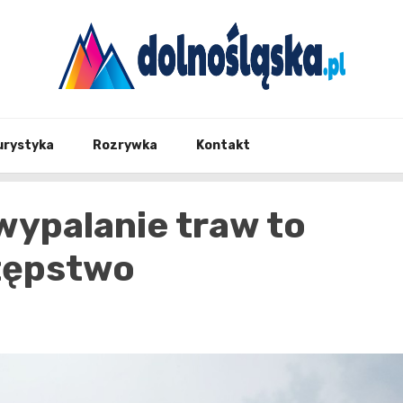
Twoje źrodło informacji z Dolnego Śląska
Dolno
urystyka
Rozrywka
Kontakt
wypalanie traw to
stępstwo