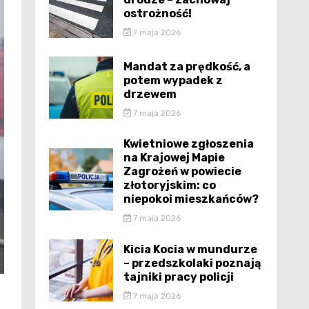
ostrożność!
7 maja 2026
Mandat za prędkość, a
potem wypadek z
drzewem
7 maja 2026
Kwietniowe zgłoszenia
na Krajowej Mapie
Zagrożeń w powiecie
złotoryjskim: co
niepokoi mieszkańców?
7 maja 2026
Kicia Kocia w mundurze
– przedszkolaki poznają
tajniki pracy policji
7 maja 2026