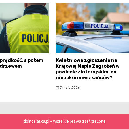
prędkość, a potem
Kwietniowe zgłoszenia na
 drzewem
Krajowej Mapie Zagrożeń w
powiecie złotoryjskim: co
niepokoi mieszkańców?
7 maja 2026
dolnoslaska.pl - wszelkie prawa zastrzeżone