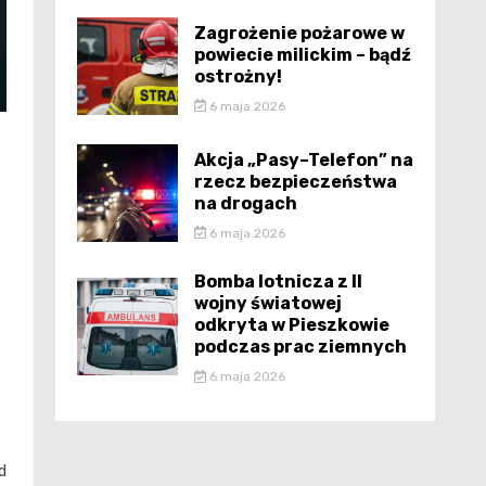
Zagrożenie pożarowe w
powiecie milickim – bądź
ostrożny!
6 maja 2026
Akcja „Pasy–Telefon” na
rzecz bezpieczeństwa
na drogach
6 maja 2026
Bomba lotnicza z II
e
wojny światowej
odkryta w Pieszkowie
podczas prac ziemnych
6 maja 2026
d