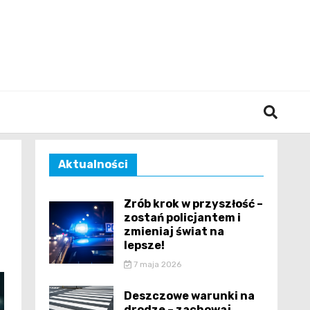
śląska
Aktualności
Zrób krok w przyszłość –
zostań policjantem i
zmieniaj świat na
lepsze!
7 maja 2026
Deszczowe warunki na
drodze – zachowaj