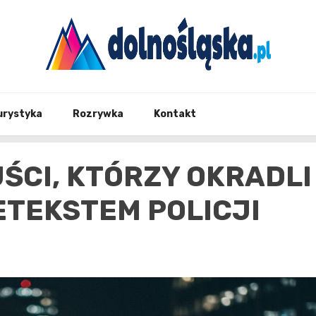
Twoje źrodło informacji z Dolnego Śląska
Dolno
urystyka
Rozrywka
Kontakt
ŚCI, KTÓRZY OKRADLI
ETEKSTEM POLICJI