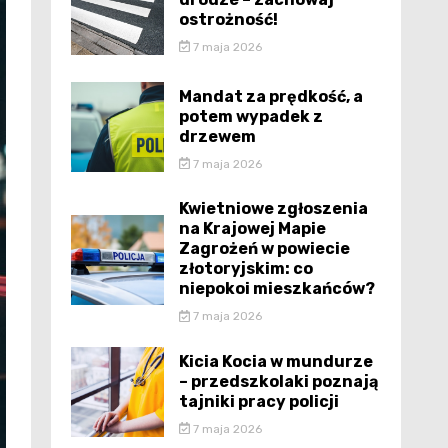
ostrożność!
7 maja 2026
Mandat za prędkość, a
potem wypadek z
drzewem
7 maja 2026
Kwietniowe zgłoszenia
na Krajowej Mapie
Zagrożeń w powiecie
złotoryjskim: co
niepokoi mieszkańców?
7 maja 2026
Kicia Kocia w mundurze
– przedszkolaki poznają
tajniki pracy policji
7 maja 2026