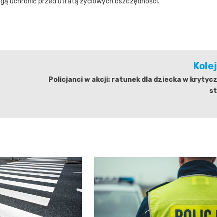
mogą uchronić przed utratą życiowych oszczędności.
Kole
Policjanci w akcji: ratunek dla dziecka w kryty
st