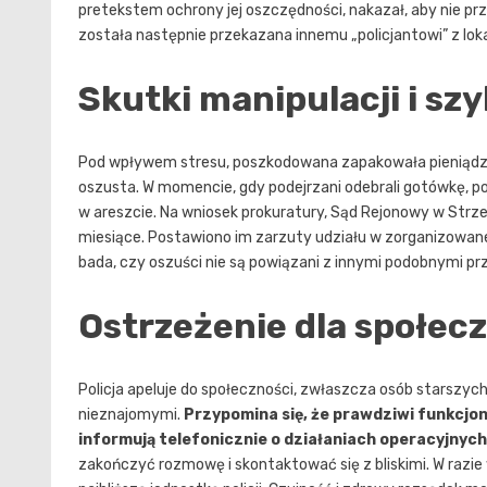
pretekstem ochrony jej oszczędności, nakazał, aby nie 
została następnie przekazana innemu „policjantowi” z lok
Skutki manipulacji i sz
Pod wpływem stresu, poszkodowana zapakowała pieniądze 
oszusta. W momencie, gdy podejrzani odebrali gotówkę, po
w areszcie. Na wniosek prokuratury, Sąd Rejonowy w Str
miesiące. Postawiono im zarzuty udziału w zorganizowanej
bada, czy oszuści nie są powiązani z innymi podobnymi p
Ostrzeżenie dla społec
Policja apeluje do społeczności, zwłaszcza osób starszych
nieznajomymi.
Przypomina się, że prawdziwi funkcjon
informują telefonicznie o działaniach operacyjnych
zakończyć rozmowę i skontaktować się z bliskimi. W razi