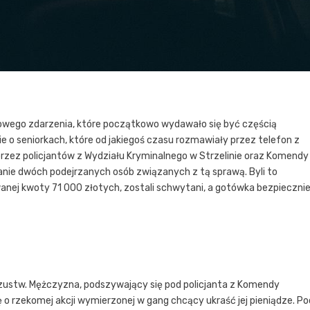
powego zdarzenia, które początkowo wydawało się być częścią
nie o seniorkach, które od jakiegoś czasu rozmawiały przez telefon z
 przez policjantów z Wydziału Kryminalnego w Strzelinie oraz Komendy
nie dwóch podejrzanych osób związanych z tą sprawą. Byli to
nej kwoty 71 000 złotych, zostali schwytani, a gotówka bezpieczni
szustw. Mężczyzna, podszywający się pod policjanta z Komendy
o rzekomej akcji wymierzonej w gang chcący ukraść jej pieniądze. Po