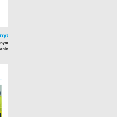
jny:
cznym
anie