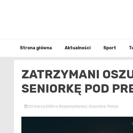
Skip
to
content
Strona główna
Aktualności
Sport
T
ZATRZYMANI OSZU
SENIORKĘ POD PR
23 marca 2026
w
Bezpieczeństwo
,
Oszustwa
,
Policja