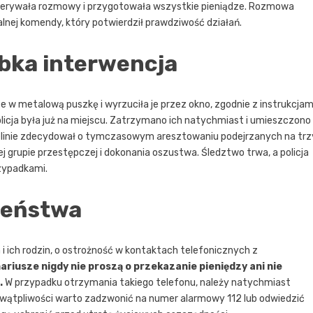
przerywała rozmowy i przygotowała wszystkie pieniądze. Rozmowa
alnej komendy, który potwierdził prawdziwość działań.
ybka interwencja
w metalową puszkę i wyrzuciła je przez okno, zgodnie z instrukcjam
licja była już na miejscu. Zatrzymano ich natychmiast i umieszczono
zelinie zdecydował o tymczasowym aresztowaniu podejrzanych na trz
 grupie przestępczej i dokonania oszustwa. Śledztwo trwa, a policja
rzypadkami.
zeństwa
 i ich rodzin, o ostrożność w kontaktach telefonicznych z
ariusze nigdy nie proszą o przekazanie pieniędzy ani nie
.
W przypadku otrzymania takiego telefonu, należy natychmiast
e wątpliwości warto zadzwonić na numer alarmowy 112 lub odwiedzić