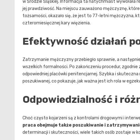
w Środzie Śląskiej. Informacja ta natychmiast wywołała rea
jej prawdziwość. Na miejscu zauważono mężczyznę, które
tożsamości, okazało się, że jest to 77-letni mężczyzna, 
czteromiesięcznej kary więzienia.
Efektywność działań pol
Zatrzymanie mężczyzny przebiegło sprawnie, a następnie z
wszelkich formalności. Po zakończeniu procedur, zgodn
odpowiedniej placówki penitencjarnej. Szybka i skuteczna 
poszukiwanej, co pokazuje, jak ważna jest ich rola w egz
Odpowiedzialność i róż
Choć często kojarzeni są z kontrolami drogowymi i interw
praca obejmuje także poszukiwanie i zatrzymywanie
determinacji i skuteczności, wiele takich osób zostaje w 