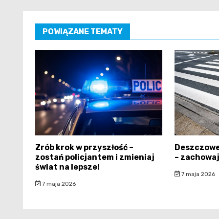
POWIĄZANE TEMATY
Zrób krok w przyszłość –
Deszczowe
zostań policjantem i zmieniaj
– zachowaj
świat na lepsze!
7 maja 2026
7 maja 2026