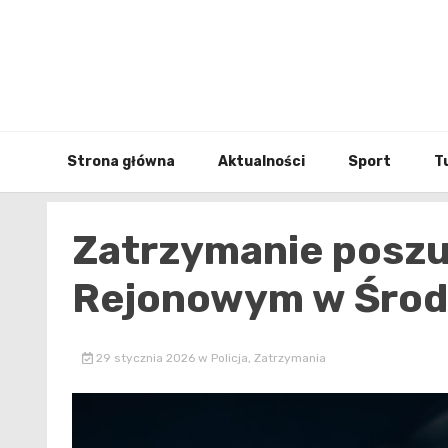
Skip
to
content
Strona główna
Aktualności
Sport
T
Zatrzymanie poszu
Rejonowym w Środz
29 stycznia 2026
w
Policja
,
Zatrzymania