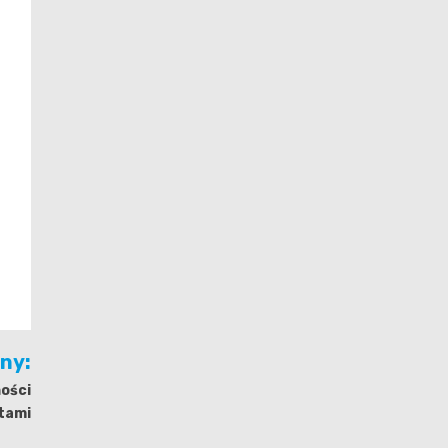
jny:
ości
tami