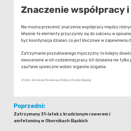
Znaczenie współpracy i 
Nie można przecenić znaczenia współpracy między różnym
Właśnie te elementy przyczyniły się do sukcesu w opisanej 
być koordynacja działań, co jest kluczowe w zapewnieniu 
Zatrzymanie poszukiwanego mężczyzny to kolejny dowód n
nieocenione w ich codziennej pracy. Ich działania nie tylk
zaufanie społeczne wobec organów ścigania.
Źródło: Komenda Powiatowa Policji w Środzie Śląskiej
Nawigacja
Poprzedni:
wpisu
Zatrzymany 31-latek z kradzionym rowerem i
amfetaminą w Obornikach Śląskich