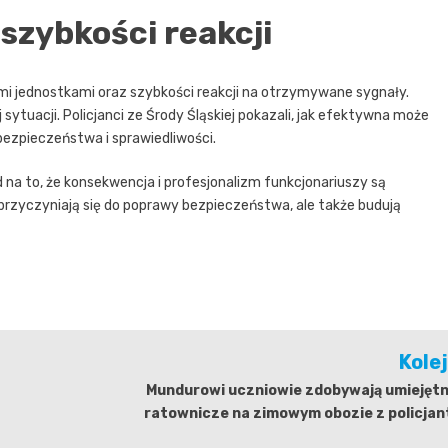
szybkości reakcji
i jednostkami oraz szybkości reakcji na otrzymywane sygnały.
sytuacji. Policjanci ze Środy Śląskiej pokazali, jak efektywna może
bezpieczeństwa i sprawiedliwości.
a to, że konsekwencja i profesjonalizm funkcjonariuszy są
o przyczyniają się do poprawy bezpieczeństwa, ale także budują
Kole
Mundurowi uczniowie zdobywają umiejętn
ratownicze na zimowym obozie z policjan