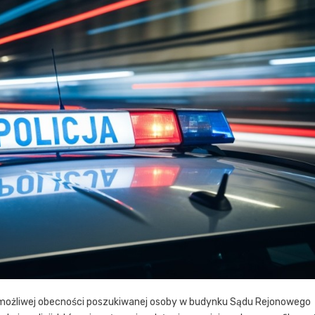
o możliwej obecności poszukiwanej osoby w budynku Sądu Rejonowego