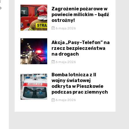
ć
o
Zagrożenie pożarowe w
powiecie milickim – bądź
ostrożny!
6 maja 2026
Akcja „Pasy–Telefon” na
rzecz bezpieczeństwa
na drogach
6 maja 2026
Bomba lotnicza z II
wojny światowej
odkryta w Pieszkowie
podczas prac ziemnych
6 maja 2026