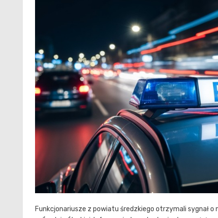
Funkcjonariusze z powiatu średzkiego otrzymali sygnał 