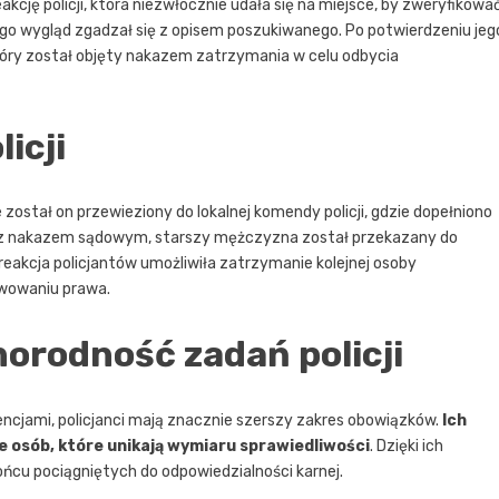
kcję policji, która niezwłocznie udała się na miejsce, by zweryfikowa
go wygląd zgadzał się z opisem poszukiwanego. Po potwierdzeniu jeg
który został objęty nakazem zatrzymania w celu odbycia
icji
ostał on przewieziony do lokalnej komendy policji, gdzie dopełniono
ie z nakazem sądowym, starszy mężczyzna został przekazany do
reakcja policjantów umożliwiła zatrzymanie kolejnej osoby
ekwowaniu prawa.
norodność zadań policji
encjami, policjanci mają znacznie szerszy zakres obowiązków.
Ich
 osób, które unikają wymiaru sprawiedliwości
. Dzięki ich
końcu pociągniętych do odpowiedzialności karnej.