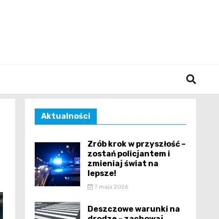
śląska
Aktualności
Zrób krok w przyszłość –
zostań policjantem i
zmieniaj świat na
lepsze!
7 maja 2026
Deszczowe warunki na
drodze – zachowaj