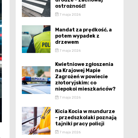
ostrożność!
7 maja 2026
Mandat za prędkość, a
potem wypadek z
drzewem
7 maja 2026
Kwietniowe zgłoszenia
na Krajowej Mapie
Zagrożeń w powiecie
złotoryjskim: co
niepokoi mieszkańców?
7 maja 2026
Kicia Kocia w mundurze
– przedszkolaki poznają
tajniki pracy policji
7 maja 2026