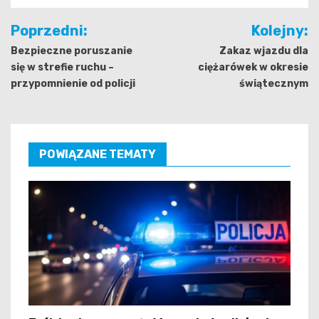
Nawigacja
Poprzedni:
Kolejny:
wpisu
Bezpieczne poruszanie
Zakaz wjazdu dla
się w strefie ruchu –
ciężarówek w okresie
przypomnienie od policji
świątecznym
POWIĄZANE TEMATY