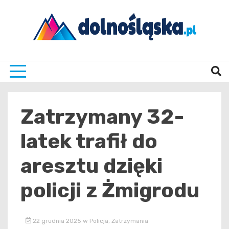
Skip
to
content
Twoje źrodło informacji z Dolnego Śląska
Dolno
Zatrzymany 32-
latek trafił do
aresztu dzięki
policji z Żmigrodu
22 grudnia 2025
w
Policja
,
Zatrzymania