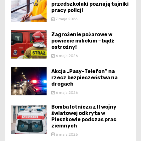
przedszkolaki poznają tajniki
pracy policji
7 maja 2026
Zagrożenie pożarowe w
powiecie milickim – bądź
ostrożny!
6 maja 2026
Akcja „Pasy–Telefon” na
rzecz bezpieczeństwa na
drogach
6 maja 2026
Bomba lotnicza z II wojny
światowej odkryta w
Pieszkowie podczas prac
ziemnych
6 maja 2026