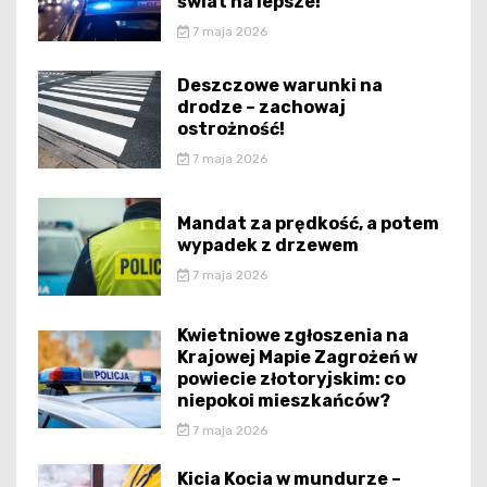
świat na lepsze!
7 maja 2026
Deszczowe warunki na
drodze – zachowaj
ostrożność!
7 maja 2026
Mandat za prędkość, a potem
wypadek z drzewem
7 maja 2026
Kwietniowe zgłoszenia na
Krajowej Mapie Zagrożeń w
powiecie złotoryjskim: co
niepokoi mieszkańców?
7 maja 2026
Kicia Kocia w mundurze –