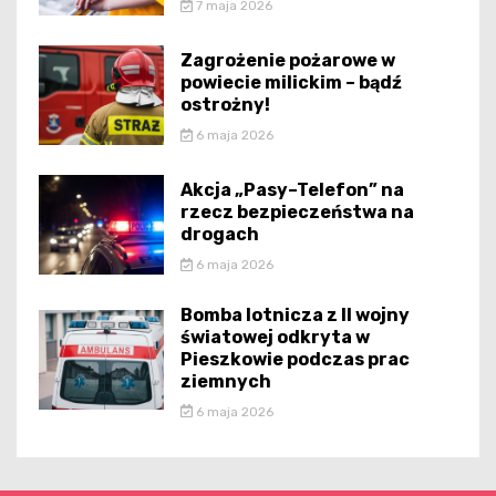
7 maja 2026
Zagrożenie pożarowe w
powiecie milickim – bądź
ostrożny!
6 maja 2026
Akcja „Pasy–Telefon” na
rzecz bezpieczeństwa na
drogach
6 maja 2026
Bomba lotnicza z II wojny
światowej odkryta w
Pieszkowie podczas prac
ziemnych
6 maja 2026