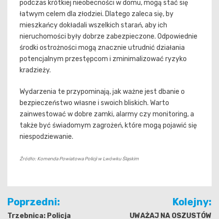
podczas krótkiej nieobecności w domu, mogą stać się
łatwym celem dla złodziei. Dlatego zaleca się, by
mieszkańcy dokładali wszelkich starań, aby ich
nieruchomości były dobrze zabezpieczone. Odpowiednie
środki ostrożności mogą znacznie utrudnić działania
potencjalnym przestępcom i zminimalizować ryzyko
kradzieży.
Wydarzenia te przypominają, jak ważne jest dbanie o
bezpieczeństwo własne i swoich bliskich. Warto
zainwestować w dobre zamki, alarmy czy monitoring, a
także być świadomym zagrożeń, które mogą pojawić się
niespodziewanie.
Źródło: Komenda Powiatowa Policji w Lwówku Śląskim
Nawigacja
Poprzedni:
Kolejny:
wpisu
Trzebnica: Policja
UWAŻAJ NA OSZUSTÓW