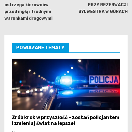
ostrzega kierowców
PRZY REZERWACJI
przed mgłą i trudnymi
SYLWESTRA W GÓRACH
warunkami drogowymi
POWIĄZANE TEMATY
Zrób krok w przyszłość – zostań policjantem
i zmieniaj świat na lepsze!