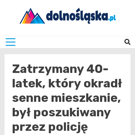
Skip
to
content
Twoje źrodło informacji z Dolnego Śląska
Dolno
Zatrzymany 40-
latek, który okradł
senne mieszkanie,
był poszukiwany
przez policję