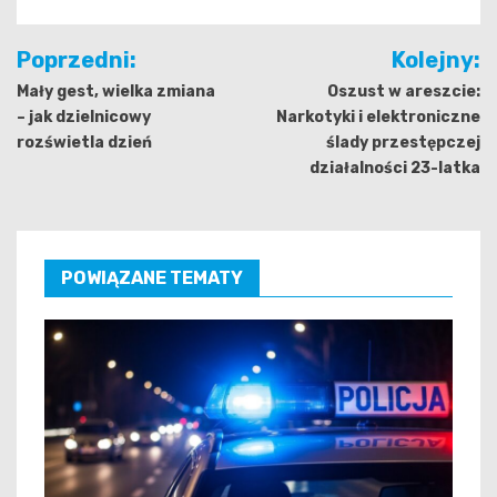
Nawigacja
Poprzedni:
Kolejny:
wpisu
Mały gest, wielka zmiana
Oszust w areszcie:
– jak dzielnicowy
Narkotyki i elektroniczne
rozświetla dzień
ślady przestępczej
działalności 23-latka
POWIĄZANE TEMATY