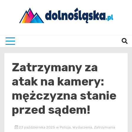
Skip
to
content
Twoje źrodło informacji z Dolnego Śląska
Dolno
Zatrzymany za
atak na kamery:
mężczyzna stanie
przed sądem!
23 października 2025
w
Policja
,
Wydarzenia
,
Zatrzymania