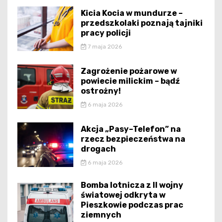
Kicia Kocia w mundurze –
przedszkolaki poznają tajniki
pracy policji
7 maja 2026
Zagrożenie pożarowe w
powiecie milickim – bądź
ostrożny!
6 maja 2026
Akcja „Pasy–Telefon” na
rzecz bezpieczeństwa na
drogach
6 maja 2026
Bomba lotnicza z II wojny
światowej odkryta w
Pieszkowie podczas prac
ziemnych