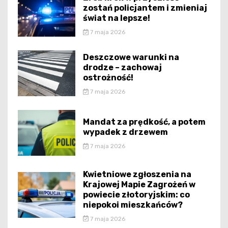
zostań policjantem i zmieniaj
świat na lepsze!
7 maja 2026
Deszczowe warunki na
drodze – zachowaj
ostrożność!
7 maja 2026
Mandat za prędkość, a potem
wypadek z drzewem
7 maja 2026
Kwietniowe zgłoszenia na
Krajowej Mapie Zagrożeń w
powiecie złotoryjskim: co
niepokoi mieszkańców?
7 maja 2026