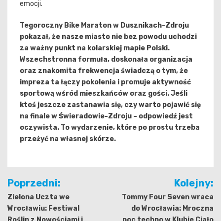
emocji.
Tegoroczny Bike Maraton w Dusznikach-Zdroju
pokazał, że nasze miasto nie bez powodu uchodzi
za ważny punkt na kolarskiej mapie Polski.
Wszechstronna formuła, doskonała organizacja
oraz znakomita frekwencja świadczą o tym, że
impreza ta łączy pokolenia i promuje aktywność
sportową wśród mieszkańców oraz gości. Jeśli
ktoś jeszcze zastanawia się, czy warto pojawić się
na finale w Świeradowie-Zdroju – odpowiedź jest
oczywista. To wydarzenie, które po prostu trzeba
przeżyć na własnej skórze.
Nawigacja
Poprzedni:
Kolejny:
wpisu
Zielona Uczta we
Tommy Four Seven wraca
Wrocławiu: Festiwal
do Wrocławia: Mroczna
Roślin z Nowościami i
noc techno w Klubie Ciało