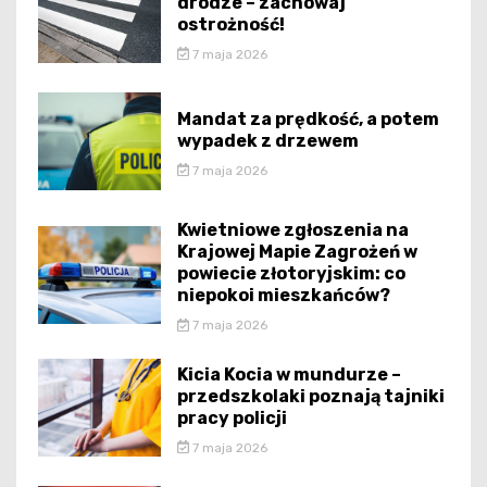
drodze – zachowaj
ostrożność!
7 maja 2026
Mandat za prędkość, a potem
wypadek z drzewem
7 maja 2026
Kwietniowe zgłoszenia na
Krajowej Mapie Zagrożeń w
powiecie złotoryjskim: co
niepokoi mieszkańców?
7 maja 2026
Kicia Kocia w mundurze –
przedszkolaki poznają tajniki
pracy policji
7 maja 2026