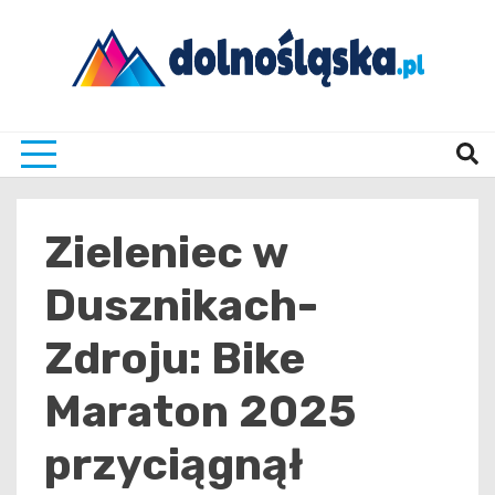
Skip
to
content
Twoje źrodło informacji z Dolnego Śląska
Dolno
Zieleniec w
Dusznikach-
Zdroju: Bike
Maraton 2025
przyciągnął