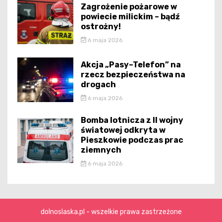
Zagrożenie pożarowe w
powiecie milickim – bądź
ostrożny!
6 maja 2026
Akcja „Pasy–Telefon” na
rzecz bezpieczeństwa na
drogach
6 maja 2026
Bomba lotnicza z II wojny
światowej odkryta w
Pieszkowie podczas prac
ziemnych
6 maja 2026
dolnoslaska.pl - wszelkie prawa zastrzeżone