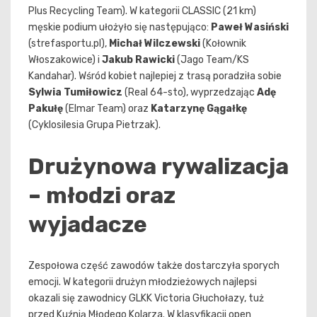
Plus Recycling Team). W kategorii CLASSIC (21 km)
męskie podium ułożyło się następująco:
Paweł Wasiński
(strefasportu.pl),
Michał Wilczewski
(Kołownik
Włoszakowice) i
Jakub Rawicki
(Jago Team/KS
Kandahar). Wśród kobiet najlepiej z trasą poradziła sobie
Sylwia Tumiłowicz
(Real 64-sto), wyprzedzając
Adę
Pakułę
(Elmar Team) oraz
Katarzynę Gągałkę
(Cyklosilesia Grupa Pietrzak).
Drużynowa rywalizacja
– młodzi oraz
wyjadacze
Zespołowa część zawodów także dostarczyła sporych
emocji. W kategorii drużyn młodzieżowych najlepsi
okazali się zawodnicy GLKK Victoria Głuchołazy, tuż
przed Kuźnią Młodego Kolarza. W klasyfikacji open