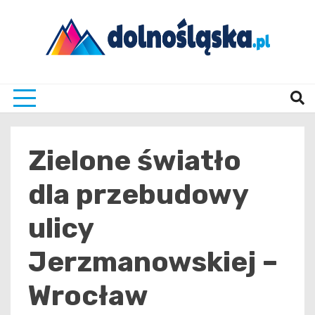
Skip
to
content
Twoje źrodło informacji z Dolnego Śląska
Dolno
Zielone światło
dla przebudowy
ulicy
Jerzmanowskiej –
Wrocław