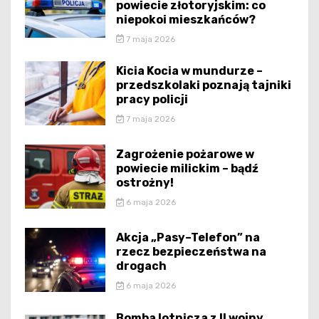
powiecie złotoryjskim: co
niepokoi mieszkańców?
7 maja 2026
Kicia Kocia w mundurze –
przedszkolaki poznają tajniki
pracy policji
7 maja 2026
Zagrożenie pożarowe w
powiecie milickim – bądź
ostrożny!
6 maja 2026
Akcja „Pasy–Telefon” na
rzecz bezpieczeństwa na
drogach
6 maja 2026
Bomba lotnicza z II wojny