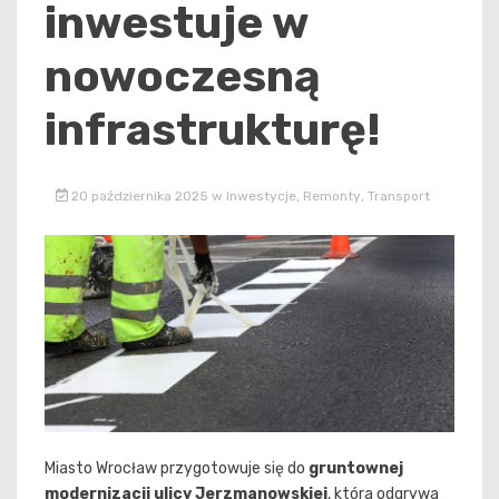
inwestuje w
nowoczesną
infrastrukturę!
20 października 2025
w
Inwestycje
,
Remonty
,
Transport
Miasto Wrocław przygotowuje się do
gruntownej
modernizacji ulicy Jerzmanowskiej
, która odgrywa