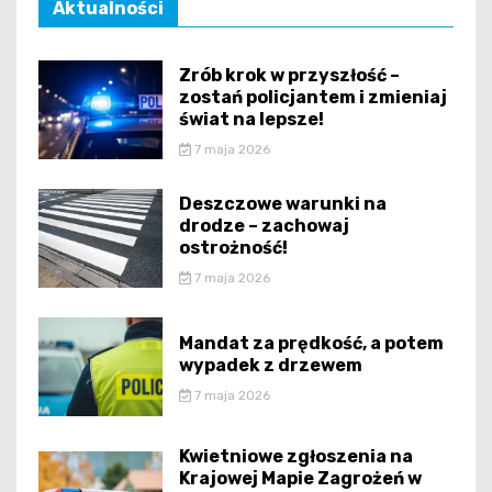
Aktualności
Zrób krok w przyszłość –
zostań policjantem i zmieniaj
świat na lepsze!
7 maja 2026
Deszczowe warunki na
drodze – zachowaj
ostrożność!
7 maja 2026
Mandat za prędkość, a potem
wypadek z drzewem
7 maja 2026
Kwietniowe zgłoszenia na
Krajowej Mapie Zagrożeń w