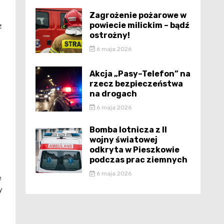
Zagrożenie pożarowe w
powiecie milickim – bądź
z
ostrożny!
6 maja 2026
Akcja „Pasy–Telefon” na
rzecz bezpieczeństwa
na drogach
6 maja 2026
Bomba lotnicza z II
wojny światowej
odkryta w Pieszkowie
podczas prac ziemnych
6 maja 2026
e
y