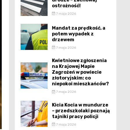
ostrożność!
7 maja 2026
Mandat za prędkość, a
potem wypadek z
drzewem
7 maja 2026
Kwietniowe zgłoszenia
na Krajowej Mapie
Zagrożeń w powiecie
złotoryjskim: co
niepokoi mieszkańców?
7 maja 2026
Kicia Kocia w mundurze
– przedszkolaki poznają
tajniki pracy policji
7 maja 2026