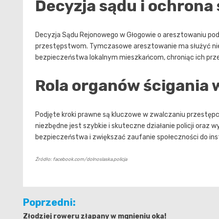
Decyzja sądu i ochrona
Decyzja Sądu Rejonowego w Głogowie o aresztowaniu podej
przestępstwom. Tymczasowe aresztowanie ma służyć nie t
bezpieczeństwa lokalnym mieszkańcom, chroniąc ich prze
Rola organów ścigania
Podjęte kroki prawne są kluczowe w zwalczaniu przestępcz
niezbędne jest szybkie i skuteczne działanie policji ora
bezpieczeństwa i zwiększać zaufanie społeczności do ins
Źródło: facebook.com/dolnoslaska.policja
Nawigacja
Poprzedni:
wpisu
Złodziej roweru złapany w mgnieniu oka!