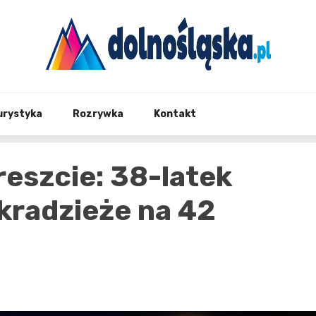
Twoje źrodło informacji z Dolnego Śląska
Dolno
urystyka
Rozrywka
Kontakt
reszcie: 38-latek
kradzieże na 42