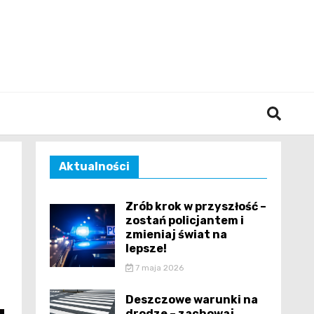
śląska
Aktualności
Zrób krok w przyszłość –
zostań policjantem i
zmieniaj świat na
lepsze!
7 maja 2026
Deszczowe warunki na
drodze – zachowaj