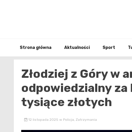
Skip
to
content
Strona główna
Aktualności
Sport
T
Złodziej z Góry w a
odpowiedzialny za 
tysiące złotych
12 listopada 2025
w
Policja
,
Zatrzymania