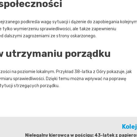
 społeczności
rzanego podkreśla wagę sytuacji i dążenie do zapobiegania kolejny
ylko wymierzeniu sprawiedliwości, ale także zapewnieniu
d dalszymi zagrożeniami ze strony oskarżonego.
 w utrzymaniu porządku
ości na poziomie lokalnym. Przykład 38-latka z Góry pokazuje, jak
z wymiaru sprawiedliwości. Dzięki temu można wpływać na poprawę
tytucji strzegących porządku.
Kole
Nielegalny kierowca w pościgu: 43-latek z papier