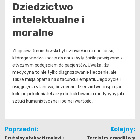
Dziedzictwo
intelektualne i
moralne
Zbigniew Domosławski był człowiekiem renesansu,
którego wiedza i pasja do nauki były ściśle powiązane z
etycznym podejściem do pacjentów. Uważał, że
medycyna to nie tylko diagnozowanie i leczenie, ale
także misja oparta na szacunku i empatii. Jego życie i
osiągnięcia stanowią bezcenne dziedzictwo, inspirując
kolejne pokolenia lekarzy do traktowania medycyny jako
sztuki humanistycznej i pełnej wartości.
Nawigacja
Poprzedni:
Kolejny:
wpisu
Brutalny atak w Wroclavii:
Tornistry z modlitwą: