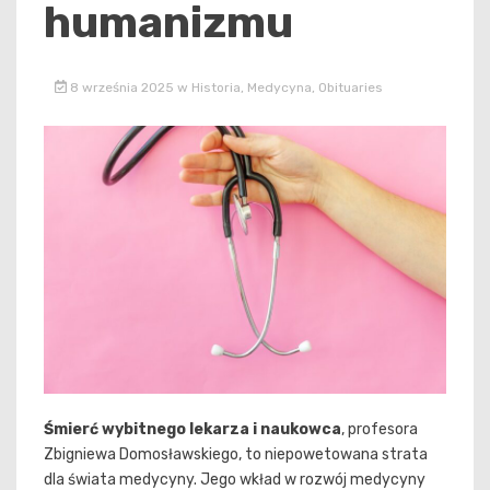
humanizmu
8 września 2025
w
Historia
,
Medycyna
,
Obituaries
Śmierć wybitnego lekarza i naukowca
, profesora
Zbigniewa Domosławskiego, to niepowetowana strata
dla świata medycyny. Jego wkład w rozwój medycyny