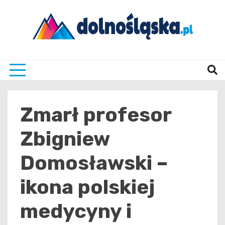
Skip
to
content
Twoje źrodło informacji z Dolnego Śląska
Dolno
Zmarł profesor
Zbigniew
Domosławski –
ikona polskiej
medycyny i