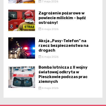
7 maja 2026
Zagrożenie pożarowe w
powiecie milickim – bądź
ostrożny!
6 maja 2026
Akcja „Pasy–Telefon” na
rzecz bezpieczeństwa na
drogach
6 maja 2026
Bomba lotnicza z II wojny
światowej odkryta w
Pieszkowie podczas prac
ziemnych
6 maja 2026