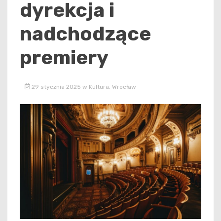
dyrekcja i
nadchodzące
premiery
29 stycznia 2025
w
Kultura
,
Wrocław