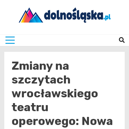
Skip
to
content
Twoje źrodło informacji z Dolnego Śląska
Dolno
Zmiany na
szczytach
wrocławskiego
teatru
operowego: Nowa