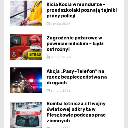
Kicia Kocia w mundurze –
przedszkolaki poznają tajniki
pracy policji
7 maja 2026
Zagrożenie pożarowe w
powiecie milickim – bądź
ostrożny!
6 maja 2026
Akcja „Pasy–Telefon” na
rzecz bezpieczeństwa na
drogach
6 maja 2026
Bomba lotnicza z II wojny
światowej odkryta w
Pieszkowie podczas prac
ziemnych