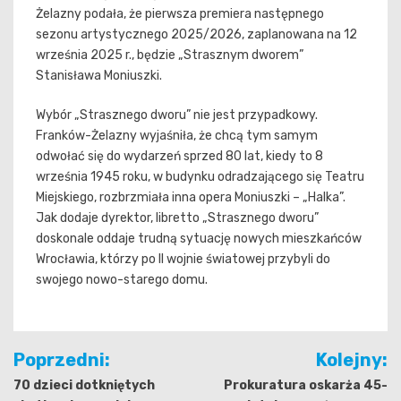
Żelazny podała, że pierwsza premiera następnego
sezonu artystycznego 2025/2026, zaplanowana na 12
września 2025 r., będzie „Strasznym dworem”
Stanisława Moniuszki.
Wybór „Strasznego dworu” nie jest przypadkowy.
Franków-Żelazny wyjaśniła, że chcą tym samym
odwołać się do wydarzeń sprzed 80 lat, kiedy to 8
września 1945 roku, w budynku odradzającego się Teatru
Miejskiego, rozbrzmiała inna opera Moniuszki – „Halka”.
Jak dodaje dyrektor, libretto „Strasznego dworu”
doskonale oddaje trudną sytuację nowych mieszkańców
Wrocławia, którzy po II wojnie światowej przybyli do
swojego nowo-starego domu.
Nawigacja
Poprzedni:
Kolejny:
wpisu
70 dzieci dotkniętych
Prokuratura oskarża 45-