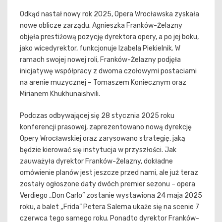
Odkąd nastał nowy rok 2025, Opera Wrocławska zyskała
nowe oblicze zarządu. Agnieszka Franków-Żelazny
objęła prestiżową pozycję dyrektora opery, a po jej boku,
jako wicedyrektor, funkcjonuje Izabela Piekielnik. W
ramach swojej nowej roli, Franków-Żelazny podjęła
inicjatywę współpracy z dwoma czołowymi postaciami
na arenie muzycznej – Tomaszem Koniecznym oraz
Mirianem Khukhunaishvili.
Podczas odbywającej się 28 stycznia 2025 roku
konferencji prasowej, zaprezentowano nową dyrekcję
Opery Wrocławskiej oraz zarysowano strategię, jaką
będzie kierować się instytucja w przyszłości. Jak
zauważyła dyrektor Franków-Żelazny, dokładne
omówienie planów jest jeszcze przed nami, ale już teraz
zostały ogłoszone daty dwóch premier sezonu – opera
Verdiego „Don Carlo” zostanie wystawiona 24 maja 2025
roku, a balet „Frida” Petera Salema ukaże się na scenie 7
czerwca tego samego roku. Ponadto dyrektor Franków-