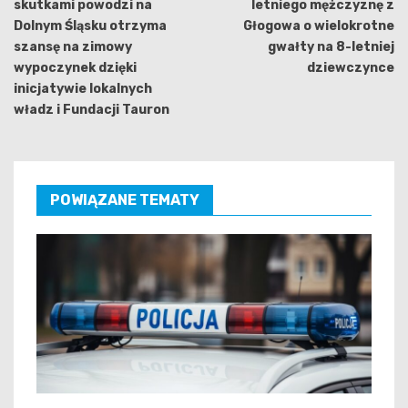
skutkami powodzi na
letniego mężczyznę z
Dolnym Śląsku otrzyma
Głogowa o wielokrotne
szansę na zimowy
gwałty na 8-letniej
wypoczynek dzięki
dziewczynce
inicjatywie lokalnych
władz i Fundacji Tauron
POWIĄZANE TEMATY