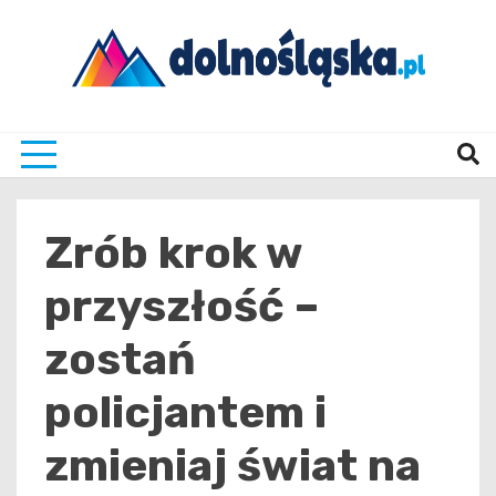
Skip
to
content
Twoje źrodło informacji z Dolnego Śląska
Dolno
Zrób krok w
przyszłość –
zostań
policjantem i
zmieniaj świat na