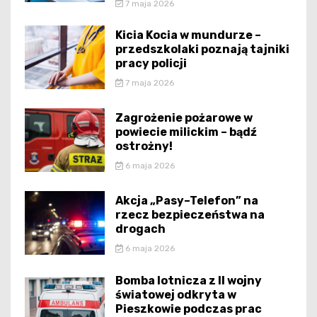
7 maja 2026
Kicia Kocia w mundurze –
przedszkolaki poznają tajniki
pracy policji
7 maja 2026
Zagrożenie pożarowe w
powiecie milickim – bądź
ostrożny!
6 maja 2026
Akcja „Pasy–Telefon” na
rzecz bezpieczeństwa na
drogach
6 maja 2026
Bomba lotnicza z II wojny
światowej odkryta w
Pieszkowie podczas prac