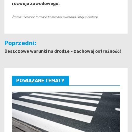
rozwoju zawodowego.
Źródło: Bieżące informacje Komenda Powiatowa Policji w Złotoryi
Nawigacja
Poprzedni:
wpisu
Deszczowe warunki na drodze – zachowaj ostrożność!
POWIĄZANE TEMATY