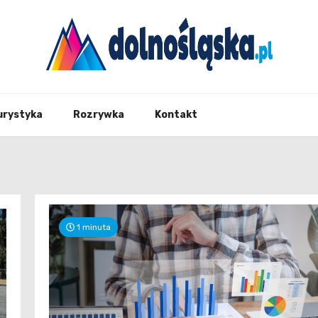
Twoje źrodło informacji z Dolnego Śląska
Dolno
urystyka
Rozrywka
Kontakt
1 minuta