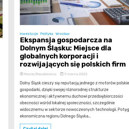
Inwestycje
Polityka
Wrocław
Ekspansja gospodarcza na
Dolnym Śląsku: Miejsce dla
globalnych korporacji i
rozwijających się polskich firm
Maciej Błaszkiewicz
9 marca 2025
Dolny Śląsk cieszy się reputacją jednego z motorów polskie
gospodarki, dzięki swojej różnorodnej strukturze
ekonomicznej i aktywnemu duchowi przedsiębiorczości
obecności wśród lokalnej społeczności, szczególnie
z
widocznemu w sektorze nowoczesnych technologii. Potę
ekonomiczna regionu Dolnego Śląska...
Czytaj dalej