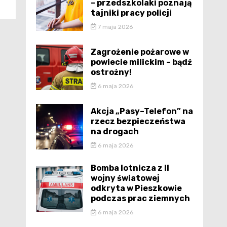
– przedszkolaki poznają
tajniki pracy policji
7 maja 2026
Zagrożenie pożarowe w
powiecie milickim – bądź
ostrożny!
6 maja 2026
Akcja „Pasy–Telefon” na
rzecz bezpieczeństwa
na drogach
6 maja 2026
Bomba lotnicza z II
wojny światowej
odkryta w Pieszkowie
podczas prac ziemnych
6 maja 2026