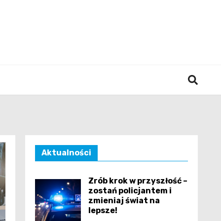
śląska
Aktualności
Zrób krok w przyszłość –
zostań policjantem i
zmieniaj świat na
lepsze!