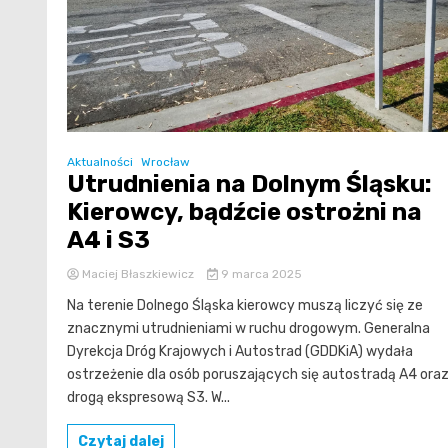
Aktualności
Wrocław
Utrudnienia na Dolnym Śląsku:
Kierowcy, bądźcie ostrożni na
A4 i S3
Maciej Błaszkiewicz
9 marca 2025
Na terenie Dolnego Śląska kierowcy muszą liczyć się ze
znacznymi utrudnieniami w ruchu drogowym. Generalna
Dyrekcja Dróg Krajowych i Autostrad (GDDKiA) wydała
ostrzeżenie dla osób poruszających się autostradą A4 ora
drogą ekspresową S3. W...
Czytaj dalej