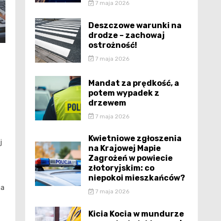
7 maja 2026
Deszczowe warunki na
drodze – zachowaj
ostrożność!
7 maja 2026
Mandat za prędkość, a
potem wypadek z
drzewem
7 maja 2026
Kwietniowe zgłoszenia
j
na Krajowej Mapie
Zagrożeń w powiecie
złotoryjskim: co
niepokoi mieszkańców?
ga
7 maja 2026
Kicia Kocia w mundurze