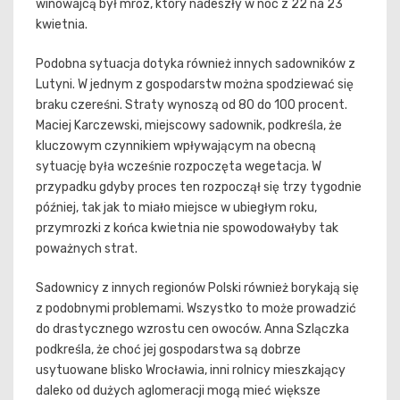
winowajcą był mróz, który nadeszły w noc z 22 na 23
kwietnia.
Podobna sytuacja dotyka również innych sadowników z
Lutyni. W jednym z gospodarstw można spodziewać się
braku czereśni. Straty wynoszą od 80 do 100 procent.
Maciej Karczewski, miejscowy sadownik, podkreśla, że
kluczowym czynnikiem wpływającym na obecną
sytuację była wcześnie rozpoczęta wegetacja. W
przypadku gdyby proces ten rozpoczął się trzy tygodnie
później, tak jak to miało miejsce w ubiegłym roku,
przymrozki z końca kwietnia nie spowodowałyby tak
poważnych strat.
Sadownicy z innych regionów Polski również borykają się
z podobnymi problemami. Wszystko to może prowadzić
do drastycznego wzrostu cen owoców. Anna Szlączka
podkreśla, że choć jej gospodarstwa są dobrze
usytuowane blisko Wrocławia, inni rolnicy mieszkający
daleko od dużych aglomeracji mogą mieć większe