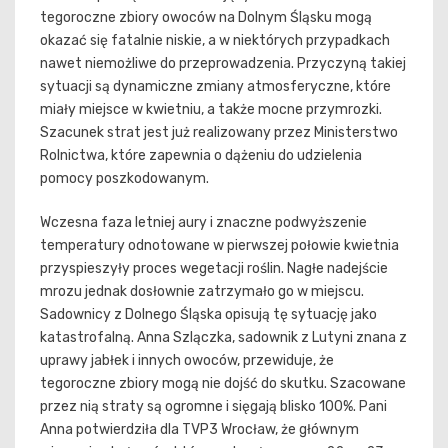
tegoroczne zbiory owoców na Dolnym Śląsku mogą
okazać się fatalnie niskie, a w niektórych przypadkach
nawet niemożliwe do przeprowadzenia. Przyczyną takiej
sytuacji są dynamiczne zmiany atmosferyczne, które
miały miejsce w kwietniu, a także mocne przymrozki.
Szacunek strat jest już realizowany przez Ministerstwo
Rolnictwa, które zapewnia o dążeniu do udzielenia
pomocy poszkodowanym.
Wczesna faza letniej aury i znaczne podwyższenie
temperatury odnotowane w pierwszej połowie kwietnia
przyspieszyły proces wegetacji roślin. Nagłe nadejście
mrozu jednak dosłownie zatrzymało go w miejscu.
Sadownicy z Dolnego Śląska opisują tę sytuację jako
katastrofalną. Anna Szlączka, sadownik z Lutyni znana z
uprawy jabłek i innych owoców, przewiduje, że
tegoroczne zbiory mogą nie dojść do skutku. Szacowane
przez nią straty są ogromne i sięgają blisko 100%. Pani
Anna potwierdziła dla TVP3 Wrocław, że głównym