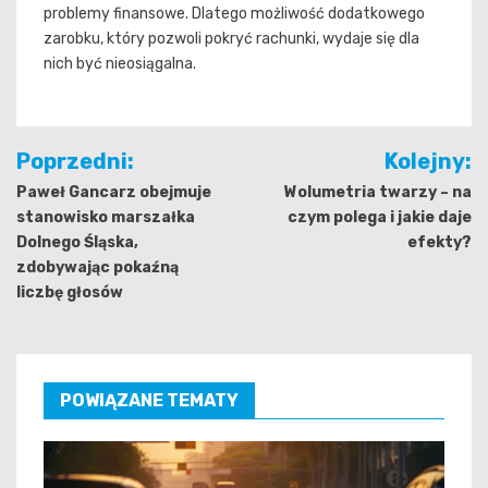
problemy finansowe. Dlatego możliwość dodatkowego
zarobku, który pozwoli pokryć rachunki, wydaje się dla
nich być nieosiągalna.
Nawigacja
Poprzedni:
Kolejny:
wpisu
Paweł Gancarz obejmuje
Wolumetria twarzy – na
stanowisko marszałka
czym polega i jakie daje
Dolnego Śląska,
efekty?
zdobywając pokaźną
liczbę głosów
POWIĄZANE TEMATY