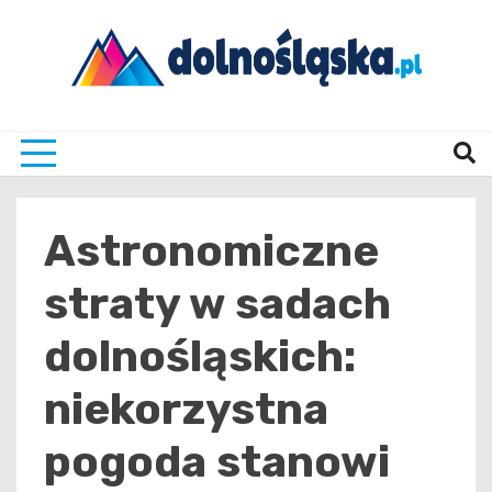
Skip
to
content
Twoje źrodło informacji z Dolnego Śląska
Dolno
Astronomiczne
straty w sadach
dolnośląskich:
niekorzystna
pogoda stanowi