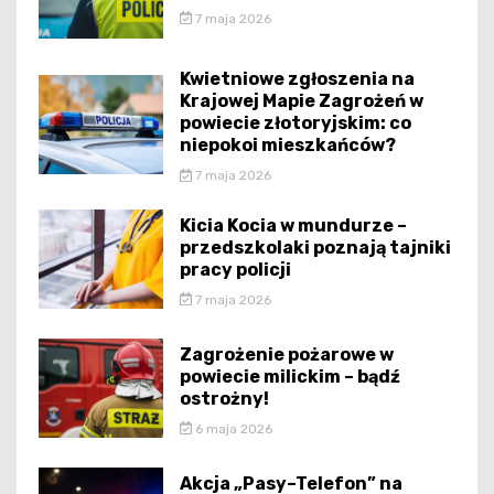
7 maja 2026
Kwietniowe zgłoszenia na
Krajowej Mapie Zagrożeń w
powiecie złotoryjskim: co
niepokoi mieszkańców?
7 maja 2026
Kicia Kocia w mundurze –
przedszkolaki poznają tajniki
pracy policji
7 maja 2026
Zagrożenie pożarowe w
powiecie milickim – bądź
ostrożny!
6 maja 2026
Akcja „Pasy–Telefon” na