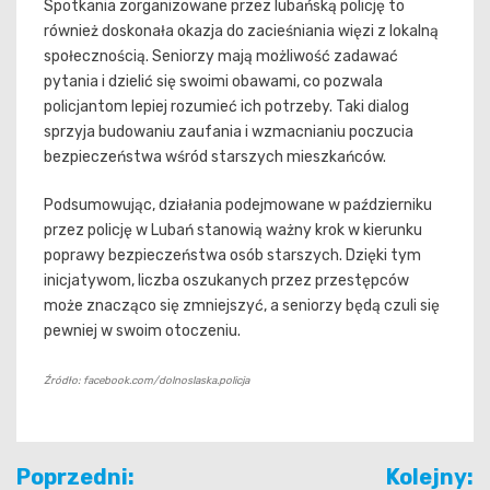
Spotkania zorganizowane przez lubańską policję to
również doskonała okazja do zacieśniania więzi z lokalną
społecznością. Seniorzy mają możliwość zadawać
pytania i dzielić się swoimi obawami, co pozwala
policjantom lepiej rozumieć ich potrzeby. Taki dialog
sprzyja budowaniu zaufania i wzmacnianiu poczucia
bezpieczeństwa wśród starszych mieszkańców.
Podsumowując, działania podejmowane w październiku
przez policję w Lubań stanowią ważny krok w kierunku
poprawy bezpieczeństwa osób starszych. Dzięki tym
inicjatywom, liczba oszukanych przez przestępców
może znacząco się zmniejszyć, a seniorzy będą czuli się
pewniej w swoim otoczeniu.
Źródło: facebook.com/dolnoslaska.policja
Nawigacja
Poprzedni:
Kolejny: