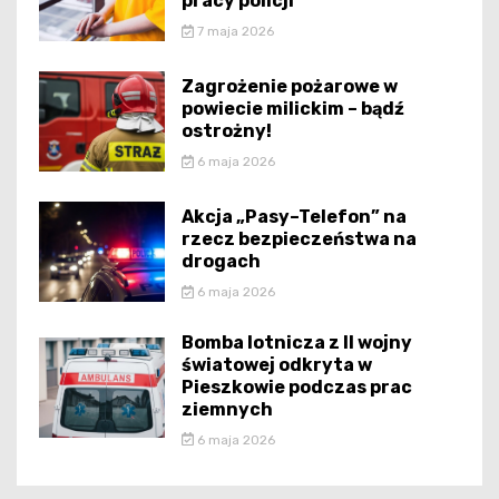
pracy policji
7 maja 2026
Zagrożenie pożarowe w
powiecie milickim – bądź
ostrożny!
6 maja 2026
Akcja „Pasy–Telefon” na
rzecz bezpieczeństwa na
drogach
6 maja 2026
Bomba lotnicza z II wojny
światowej odkryta w
Pieszkowie podczas prac
ziemnych
6 maja 2026