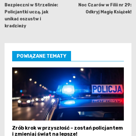
wpisu
Bezpieczni w Strzelinie:
Noc Czarów w Filii nr 29:
Policjantki uczą, jak
Odkryj Magię Książek!
unikać oszustw i
kradzieży
POWIĄZANE TEMATY
Zrób krok w przyszłość – zostań policjantem
i zmieniaj świat na lepsze!