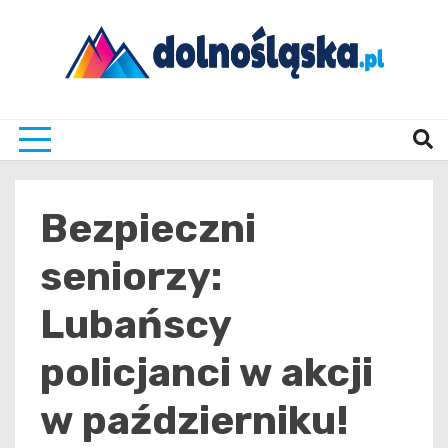
Skip
to
content
Twoje źrodło informacji z Dolnego Śląska
Dolno
Bezpieczni
seniorzy:
Lubańscy
policjanci w akcji
w październiku!