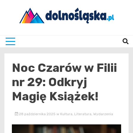
Skip
to
content
Twoje źrodło informacji z Dolnego Śląska
Dolno
Noc Czarów w Filii
nr 29: Odkryj
Magię Książek!
28 października 2025
w
Kultura
,
Literatura
,
Wydarzenia