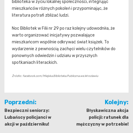
biblioteka w życiu lokalnej społeczności, integrując
mieszkańców różnych pokoleń i przypominając, że
literatura potrafi zbliżać ludzi.
Noc Bibliotek w Filii nr 29 po raz kolejny udowodniła, że
warto organizować inicjatywy pozwalające
mieszkańcom wspólnie odkrywać świat książek. To
wydarzenie z pewnością zachęci wielu czytelników do
ponownych odwiedzin i udziału w przyszłych
spotkaniach literackich.
Źródło: facebook.com/Miejska.Biblioteka.Publiczna.we.Wroclawiu
Nawigacja
Poprzedni:
Kolejny:
wpisu
Bezpieczni seniorzy:
Błyskawiczna akcja
Lubańscy policjanci w
policji: ratunek dla
akcji w październiku!
mężczyzny w potrzebie!