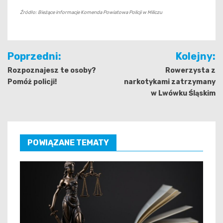
Źródło: Bieżące informacje Komenda Powiatowa Policji w Miliczu
Nawigacja
Poprzedni:
Kolejny:
wpisu
Rozpoznajesz te osoby?
Rowerzysta z
Pomóż policji!
narkotykami zatrzymany
w Lwówku Śląskim
POWIĄZANE TEMATY