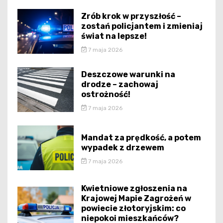
Zrób krok w przyszłość –
zostań policjantem i zmieniaj
świat na lepsze!
7 maja 2026
Deszczowe warunki na
drodze – zachowaj
ostrożność!
7 maja 2026
Mandat za prędkość, a potem
wypadek z drzewem
7 maja 2026
Kwietniowe zgłoszenia na
Krajowej Mapie Zagrożeń w
powiecie złotoryjskim: co
niepokoi mieszkańców?