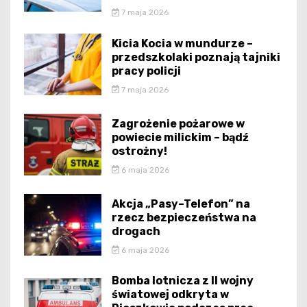
7 maja 2026
Kicia Kocia w mundurze –
przedszkolaki poznają tajniki
pracy policji
7 maja 2026
Zagrożenie pożarowe w
powiecie milickim – bądź
ostrożny!
6 maja 2026
Akcja „Pasy–Telefon” na
rzecz bezpieczeństwa na
drogach
6 maja 2026
Bomba lotnicza z II wojny
światowej odkryta w