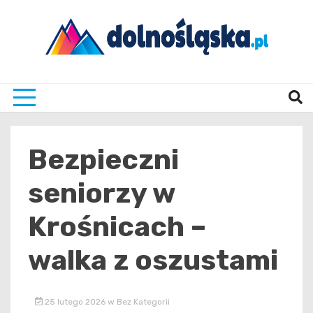
Skip
to
content
Twoje źrodło informacji z Dolnego Śląska
Dolno
Bezpieczni
seniorzy w
Krośnicach –
walka z oszustami
25 lutego 2026
w
Bez Kategorii