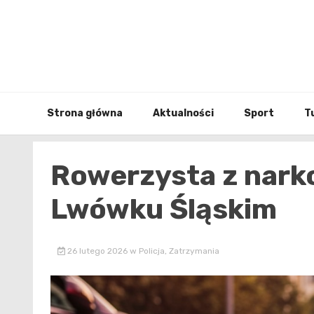
Skip
to
content
Strona główna
Aktualności
Sport
T
Rowerzysta z nark
Lwówku Śląskim
26 lutego 2026
w
Policja
,
Zatrzymania