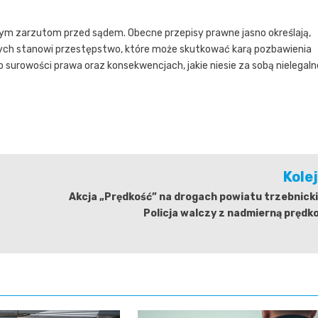
m zarzutom przed sądem. Obecne przepisy prawne jasno określają,
jących stanowi przestępstwo, które może skutkować karą pozbawienia
 surowości prawa oraz konsekwencjach, jakie niesie za sobą nielegaln
Kole
Akcja „Prędkość” na drogach powiatu trzebnick
Policja walczy z nadmierną prędk