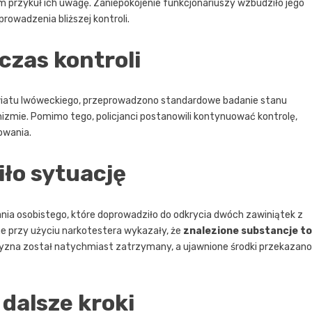
m przykuł ich uwagę. Zaniepokojenie funkcjonariuszy wzbudziło jego
eprowadzenia bliższej kontroli.
czas kontroli
iatu lwóweckiego, przeprowadzono standardowe badanie stanu
nizmie. Pomimo tego, policjanci postanowili kontynuować kontrolę,
owania.
iło sytuację
nia osobistego, które doprowadziło do odkrycia dwóch zawiniątek z
 przy użyciu narkotestera wykazały, że
znalezione substancje to
yzna został natychmiast zatrzymany, a ujawnione środki przekazano
dalsze kroki