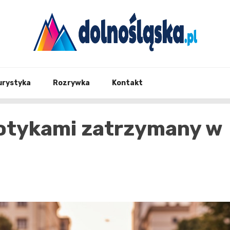
Twoje źrodło informacji z Dolnego Śląska
Dolno
urystyka
Rozrywka
Kontakt
otykami zatrzymany w