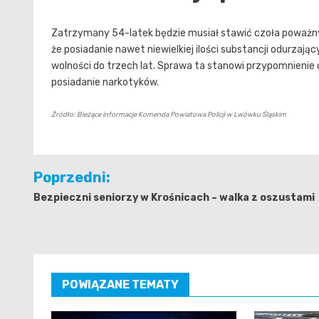
Zatrzymany 54-latek będzie musiał stawić czoła poważny
że posiadanie nawet niewielkiej ilości substancji odurza
wolności do trzech lat. Sprawa ta stanowi przypomnienie o
posiadanie narkotyków.
Źródło: Bieżące informacje Komenda Powiatowa Policji w Lwówku Śląskim
Nawigacja
Poprzedni:
wpisu
Bezpieczni seniorzy w Krośnicach – walka z oszustami
POWIĄZANE TEMATY