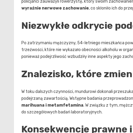
policjanci zauważyli rowerzystę, który swoim zachowanie
wyraźnie nerwowe zachowanie
, co skłoniło ich do prz
Niezwykłe odkrycie pod
Po zatrzymaniu mężczyzny, 54-letniego mieszkańca pow
trzeźwości, które nie wykazało obecności alkoholu w orga
ponieważ podejrzliwość wzbudziły inne aspekty jego zach
Znalezisko, które zmien
W toku dalszych czynności, mundurowi dokonali przeszuka
podejrzaną zawartością. Wstępne badania przeprowadzone
marihuana i metamfetamina
. W związku z tym, mężcz
do szczegółowych badań laboratoryjnych.
Konsekwencje prawne i 