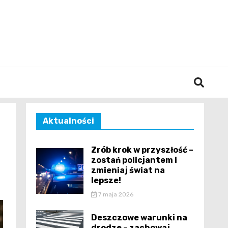
śląska
Aktualności
Zrób krok w przyszłość –
zostań policjantem i
zmieniaj świat na
lepsze!
7 maja 2026
Deszczowe warunki na
drodze – zachowaj