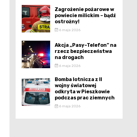
Zagrożenie pożarowe w
powiecie milickim – bądź
ostrożny!
6 maja 2026
Akcja „Pasy–Telefon” na
rzecz bezpieczeństwa
na drogach
6 maja 2026
Bomba lotnicza z II
wojny światowej
odkryta w Pieszkowie
podczas prac ziemnych
6 maja 2026