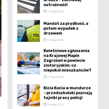
ostrożność!
7 maja 2026
Mandat za prędkość, a
potem wypadek z
drzewem
7 maja 2026
Kwietniowe zgłoszenia
na Krajowej Mapie
Zagrożeń w powiecie
złotoryjskim: co
niepokoi mieszkańców?
7 maja 2026
Kicia Kocia w mundurze
– przedszkolaki poznają
tajniki pracy policji
7 maja 2026