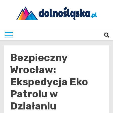
Skip
to
content
Twoje źrodło informacji z Dolnego Śląska
Dolno
Bezpieczny
Wrocław:
Ekspedycja Eko
Patrolu w
Działaniu