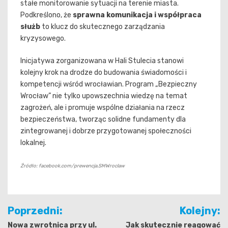
stałe monitorowanie sytuacji na terenie miasta.
Podkreślono, że
sprawna komunikacja i współpraca
służb
to klucz do skutecznego zarządzania
kryzysowego.
Inicjatywa zorganizowana w Hali Stulecia stanowi
kolejny krok na drodze do budowania świadomości i
kompetencji wśród wrocławian. Program „Bezpieczny
Wrocław” nie tylko upowszechnia wiedzę na temat
zagrożeń, ale i promuje wspólne działania na rzecz
bezpieczeństwa, tworząc solidne fundamenty dla
zintegrowanej i dobrze przygotowanej społeczności
lokalnej.
Źródło: facebook.com/prewencja.SMWroclaw
Nawigacja
Poprzedni:
Kolejny:
wpisu
Nowa zwrotnica przy ul.
Jak skutecznie reagować