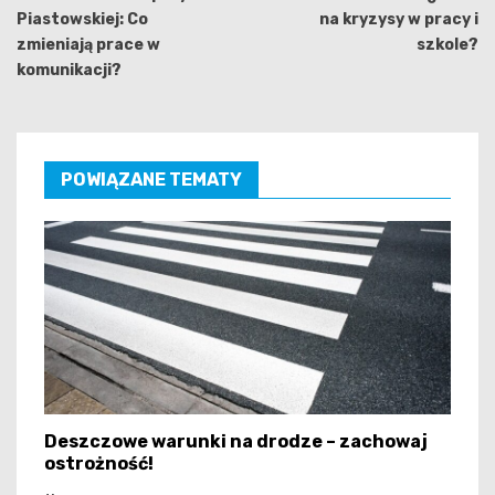
Piastowskiej: Co
na kryzysy w pracy i
zmieniają prace w
szkole?
komunikacji?
POWIĄZANE TEMATY
Deszczowe warunki na drodze – zachowaj
ostrożność!