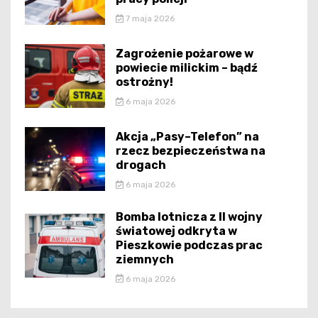
7 maja 2026
Zagrożenie pożarowe w
powiecie milickim – bądź
ostrożny!
6 maja 2026
Akcja „Pasy–Telefon” na
rzecz bezpieczeństwa na
drogach
6 maja 2026
Bomba lotnicza z II wojny
światowej odkryta w
Pieszkowie podczas prac
ziemnych
6 maja 2026