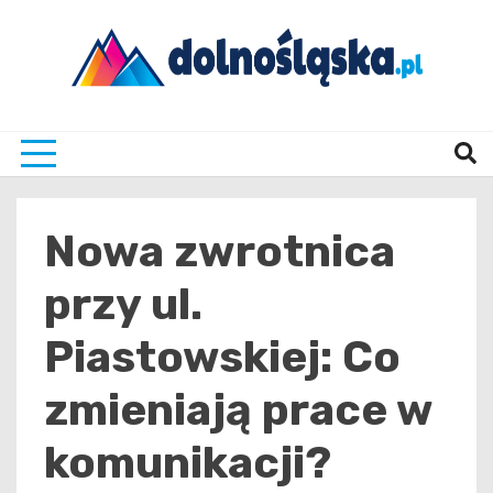
Skip
to
content
Twoje źrodło informacji z Dolnego Śląska
Dolno
Nowa zwrotnica
przy ul.
Piastowskiej: Co
zmieniają prace w
komunikacji?