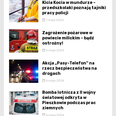
Kicia Kocia w mundurze –
przedszkolaki poznają tajniki
pracy policji
7 maja 2026
Zagrożenie pożarowe w
powiecie milickim – bądź
ostrożny!
6 maja 2026
Akcja „Pasy–Telefon” na
rzecz bezpieczeństwa na
drogach
6 maja 2026
Bomba lotnicza z II wojny
światowej odkryta w
Pieszkowie podczas prac
ziemnych
6 maja 2026