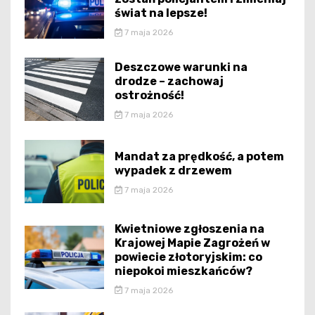
świat na lepsze!
7 maja 2026
Deszczowe warunki na
drodze – zachowaj
ostrożność!
7 maja 2026
Mandat za prędkość, a potem
wypadek z drzewem
7 maja 2026
Kwietniowe zgłoszenia na
Krajowej Mapie Zagrożeń w
powiecie złotoryjskim: co
niepokoi mieszkańców?
7 maja 2026