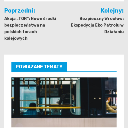
Nawigacja
Poprzedni:
Kolejny:
wpisu
Akcja „TOR”: Nowe środki
Bezpieczny Wrocław:
bezpieczeństwa na
Ekspedycja Eko Patrolu w
polskich torach
Działaniu
kolejowych
POWIĄZANE TEMATY