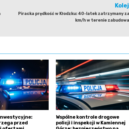
Kole
h
Piracka prędkość w Kłodzku: 40-latek zatrzymany z
km/h w terenie zabudow
inwestycyjne:
Wspólne kontrole drogowe
trzega przed
policji i inspekcji w Kamiennej
i ofertami
Górze: bezpieczeństwo na