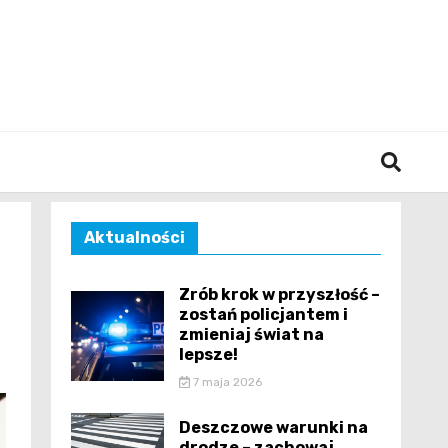
śląska
Aktualności
Zrób krok w przyszłość –
zostań policjantem i
zmieniaj świat na
lepsze!
7 maja 2026
Deszczowe warunki na
drodze – zachowaj