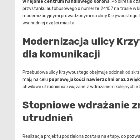
w rejonie centrum handlowego Korona
. Po okresie c
przystanku autobusowego o numerze 24107 na trasie w kie
modernizacyjnymi prowadzonymi na ulicy Krzywoustego, k
wschodniej części miasta.
Modernizacja ulicy Krz
dla komunikacji
Przebudowa ulicy Krzywoustego obejmuje odcinek od skrz
mają na celu
poprawę jakości nawierzchni oraz zwię
chwilowe utrudnienia związane z wdrażaniem kolejnych e
Stopniowe wdrażanie z
utrudnień
Realizacja projektu podzielona została na etapy, co pozwa