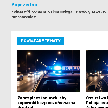
Nawigacja
Poprzedni:
wpisu
Policja w Wrocławiu rozbija nielegalne wyścigi przed ic
rozpoczęciem!
POWIĄZANE TEMATY
Zabezpiecz ładunek, aby
Oszustwo 
zapewnić bezpieczeństwo na
Policja os
drodze!
fałszywym