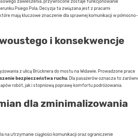
zasowego zawieszenia, przywrócone zostaje funkcjonowanie
runku Psiego Pola. Decyzja ta związana jest z pracami
tóre mają kluczowe znaczenie dla sprawnej komunikacji w północno-
ywoustego i konsekwencje
yżowania z ulicą Brücknera do mostu na Widawie. Prowadzone prace
kszenie bezpieczeństwa ruchu
. Dla pasażerów oznacza to zarówn
tapów robót, jak i stopniową poprawę komfortu podróżowania.
mian dla zminimalizowania
la na utrzymanie ciągłości komunikacji oraz ograniczenie