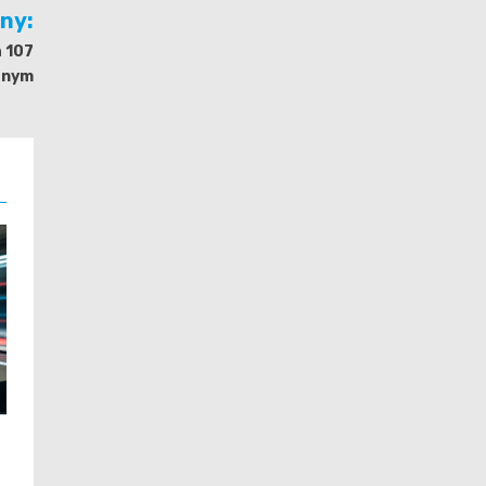
jny:
a 107
anym