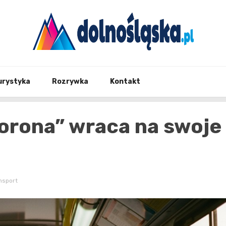
Twoje źrodło informacji z Dolnego Śląska
Dolno
urystyka
Rozrywka
Kontakt
Korona” wraca na swoje
nsport