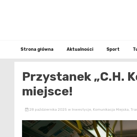
Skip
to
content
Strona główna
Aktualności
Sport
T
Przystanek „C.H. 
miejsce!
28 października 2025
w
Inwestycje
,
Komunikacja Miejska
,
Tra