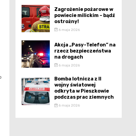
Zagrożenie pożarowe w
powiecie milickim – bądź
ostrożny!
6 maja 2026
Akcja „Pasy–Telefon” na
rzecz bezpieczeństwa
na drogach
6 maja 2026
o
Bomba lotnicza z II
wojny światowej
odkryta w Pieszkowie
podczas prac ziemnych
6 maja 2026