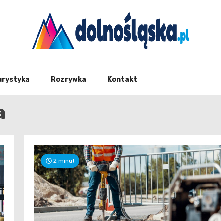
Twoje źrodło informacji z Dolnego Śląska
Dolno
urystyka
Rozrywka
Kontakt
a
2 minut