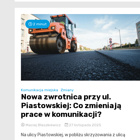
2 minut
Komunikacja miejska
Zmiany
Nowa zwrotnica przy ul.
Piastowskiej: Co zmieniają
prace w komunikacji?
Maciej Błaszkiewicz
27 listopada 2025
Na ulicy Piastowskiej, w pobliżu skrzyżowania z ulicą