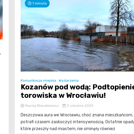
1 minuta
w
Komunikacja miejska
Wydarzenia
Kozanów pod wodą: Podtopieni
torowiska w Wrocławiu!
Maciej Błaszkiewicz
3 sierpnia 2025
Deszczowa aura we Wrocławiu, choć znana mieszkańcom,
potrafi czasem zaskoczyć intensywnością. Ostatnie opady
które przeszły nad miastem, nie ominęły również