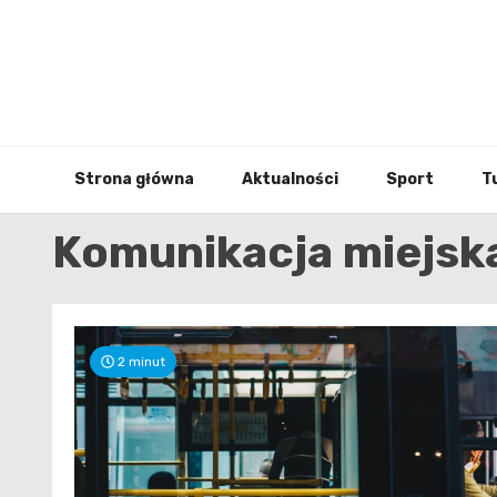
Skip
to
content
Strona główna
Aktualności
Sport
T
Komunikacja miejsk
2 minut