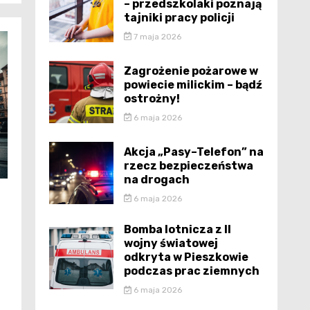
– przedszkolaki poznają
tajniki pracy policji
7 maja 2026
Zagrożenie pożarowe w
powiecie milickim – bądź
ostrożny!
6 maja 2026
Akcja „Pasy–Telefon” na
rzecz bezpieczeństwa
na drogach
6 maja 2026
Bomba lotnicza z II
wojny światowej
odkryta w Pieszkowie
podczas prac ziemnych
6 maja 2026