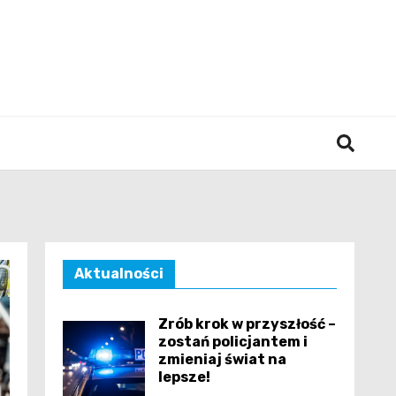
śląska
Aktualności
Zrób krok w przyszłość –
zostań policjantem i
zmieniaj świat na
lepsze!