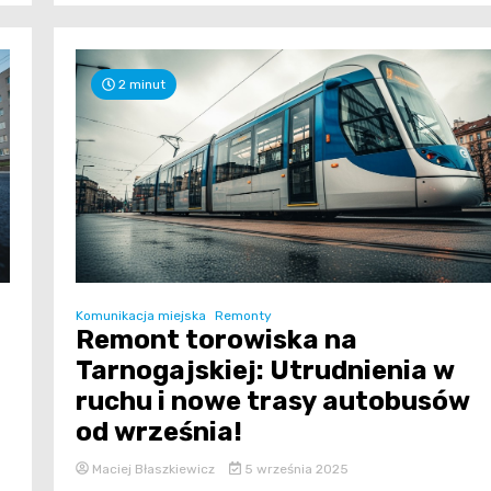
2 minut
Komunikacja miejska
Remonty
Remont torowiska na
Tarnogajskiej: Utrudnienia w
ruchu i nowe trasy autobusów
od września!
Maciej Błaszkiewicz
5 września 2025