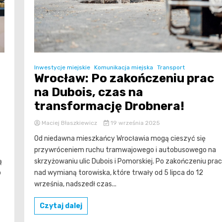
Inwestycje miejskie
Komunikacja miejska
Transport
Wrocław: Po zakończeniu prac
na Dubois, czas na
transformację Drobnera!
Maciej Błaszkiewicz
19 września 2025
Od niedawna mieszkańcy Wrocławia mogą cieszyć się
przywróceniem ruchu tramwajowego i autobusowego na
ą
skrzyżowaniu ulic Dubois i Pomorskiej. Po zakończeniu prac
o
nad wymianą torowiska, które trwały od 5 lipca do 12
września, nadszedł czas...
Czytaj dalej