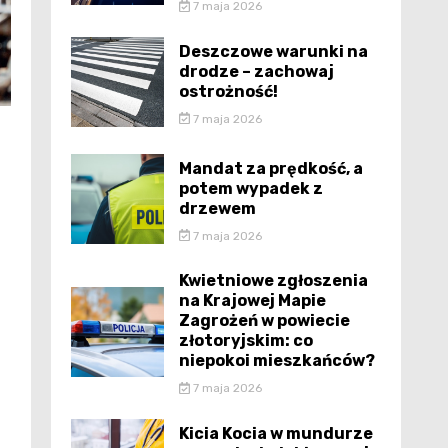
7 maja 2026
Deszczowe warunki na
drodze – zachowaj
ostrożność!
7 maja 2026
Mandat za prędkość, a
potem wypadek z
drzewem
7 maja 2026
Kwietniowe zgłoszenia
na Krajowej Mapie
Zagrożeń w powiecie
złotoryjskim: co
niepokoi mieszkańców?
7 maja 2026
Kicia Kocia w mundurze