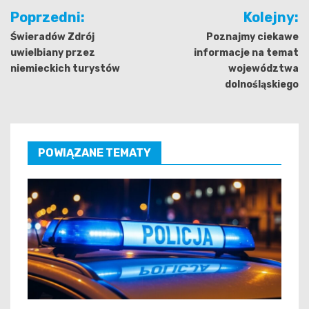
Nawigacja
Poprzedni:
Kolejny:
wpisu
Świeradów Zdrój
Poznajmy ciekawe
uwielbiany przez
informacje na temat
niemieckich turystów
województwa
dolnośląskiego
POWIĄZANE TEMATY