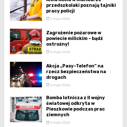
przedszkolaki poznają tajniki
pracy policji
7 maja 2026
Zagrożenie pożarowe w
powiecie milickim – bądź
ostrożny!
6 maja 2026
Akcja „Pasy–Telefon” na
rzecz bezpieczeństwa na
drogach
6 maja 2026
Bomba lotnicza z II wojny
światowej odkryta w
Pieszkowie podczas prac
ziemnych
6 maja 2026