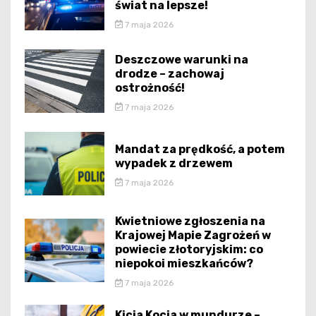
świat na lepsze!
7 maja 2026
Deszczowe warunki na
drodze – zachowaj
ostrożność!
7 maja 2026
Mandat za prędkość, a potem
wypadek z drzewem
7 maja 2026
Kwietniowe zgłoszenia na
Krajowej Mapie Zagrożeń w
powiecie złotoryjskim: co
niepokoi mieszkańców?
7 maja 2026
Kicia Kocia w mundurze –