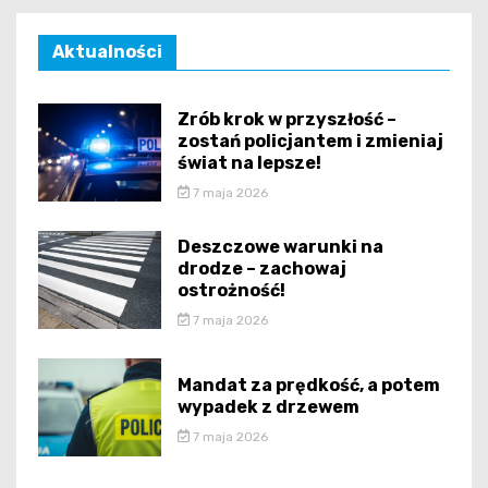
Aktualności
Zrób krok w przyszłość –
zostań policjantem i zmieniaj
świat na lepsze!
7 maja 2026
Deszczowe warunki na
drodze – zachowaj
ostrożność!
7 maja 2026
Mandat za prędkość, a potem
wypadek z drzewem
7 maja 2026