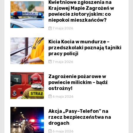
Kwietniowe zgłoszenia na
Krajowej Mapie Zagrożeń w
powiecie złotoryjskim: co
niepokoi mieszkańców?
7 maja 2026
Kicia Kocia w mundurze –
przedszkolaki poznają tajniki
pracy policji
7 maja 2026
Zagrożenie pożarowe w
powiecie milickim – bądź
ostrożny!
6 maja 2026
Akcja „Pasy–Telefon” na
rzecz bezpieczeństwa na
drogach
6 maja 2026