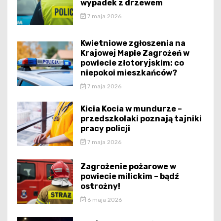
wypadek z drzewem
7 maja 2026
Kwietniowe zgłoszenia na
Krajowej Mapie Zagrożeń w
powiecie złotoryjskim: co
niepokoi mieszkańców?
7 maja 2026
Kicia Kocia w mundurze –
przedszkolaki poznają tajniki
pracy policji
7 maja 2026
Zagrożenie pożarowe w
powiecie milickim – bądź
ostrożny!
6 maja 2026