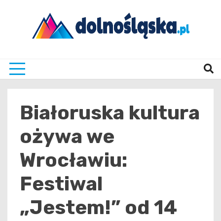
Skip
to
content
Twoje źrodło informacji z Dolnego Śląska
Dolno
Białoruska kultura
ożywa we
Wrocławiu:
Festiwal
„Jestem!” od 14