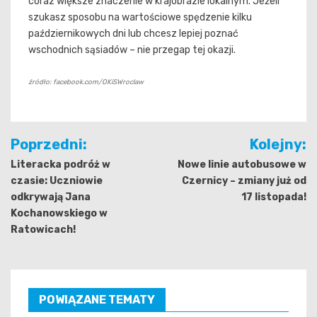
coraz większe znaczenie w krajobrazie lokalnym. Jeżeli
szukasz sposobu na wartościowe spędzenie kilku
październikowych dni lub chcesz lepiej poznać
wschodnich sąsiadów – nie przegap tej okazji.
źródło: facebook.com/OKiSWroclaw
Nawigacja
Poprzedni:
Kolejny:
wpisu
Literacka podróż w
Nowe linie autobusowe w
czasie: Uczniowie
Czernicy – zmiany już od
odkrywają Jana
17 listopada!
Kochanowskiego w
Ratowicach!
POWIĄZANE TEMATY