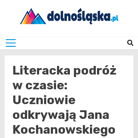
Skip
to
content
Twoje źrodło informacji z Dolnego Śląska
Dolno
Literacka podróż
w czasie:
Uczniowie
odkrywają Jana
Kochanowskiego