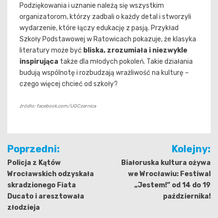
Podziękowania i uznanie należą się wszystkim
organizatorom, którzy zadbali o każdy detal i stworzyli
wydarzenie, które łączy edukację z pasją. Przykład
Szkoły Podstawowej w Ratowicach pokazuje, że klasyka
literatury może być
bliska, zrozumiała i niezwykle
inspirująca
także dla młodych pokoleń. Takie działania
budują wspólnotę i rozbudzają wrażliwość na kulturę –
czego więcej chcieć od szkoły?
źródło: facebook.com/UGCzernica
Nawigacja
Poprzedni:
Kolejny:
wpisu
Policja z Kątów
Białoruska kultura ożywa
Wrocławskich odzyskała
we Wrocławiu: Festiwal
skradzionego Fiata
„Jestem!” od 14 do 19
Ducato i aresztowała
października!
złodzieja