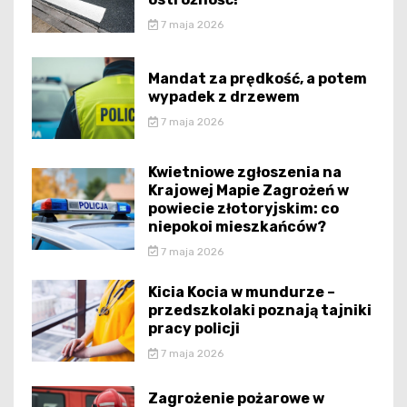
7 maja 2026
Mandat za prędkość, a potem
wypadek z drzewem
7 maja 2026
Kwietniowe zgłoszenia na
Krajowej Mapie Zagrożeń w
powiecie złotoryjskim: co
niepokoi mieszkańców?
7 maja 2026
Kicia Kocia w mundurze –
przedszkolaki poznają tajniki
pracy policji
7 maja 2026
Zagrożenie pożarowe w