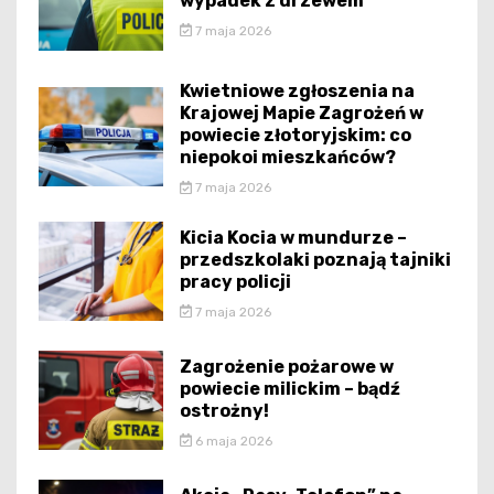
wypadek z drzewem
7 maja 2026
Kwietniowe zgłoszenia na
Krajowej Mapie Zagrożeń w
powiecie złotoryjskim: co
niepokoi mieszkańców?
7 maja 2026
Kicia Kocia w mundurze –
przedszkolaki poznają tajniki
pracy policji
7 maja 2026
Zagrożenie pożarowe w
powiecie milickim – bądź
ostrożny!
6 maja 2026