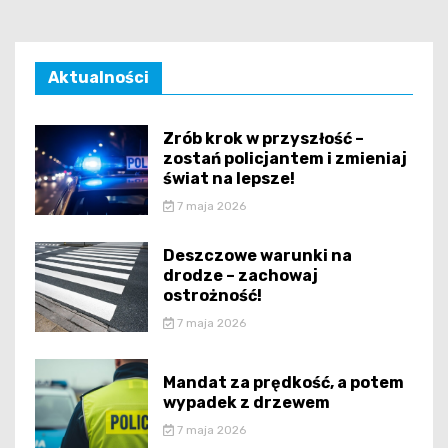
Aktualności
Zrób krok w przyszłość –
zostań policjantem i zmieniaj
świat na lepsze!
7 maja 2026
Deszczowe warunki na
drodze – zachowaj
ostrożność!
7 maja 2026
Mandat za prędkość, a potem
wypadek z drzewem
7 maja 2026