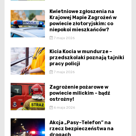
Kwietniowe zgłoszenia na
Krajowej Mapie Zagrożeń w
powiecie złotoryjskim: co
niepokoi mieszkańców?
7 maja 2026
Kicia Kocia w mundurze –
przedszkolaki poznają tajniki
pracy policji
7 maja 2026
Zagrożenie pożarowe w
powiecie milickim – bądź
ostrożny!
6 maja 2026
Akcja „Pasy–Telefon” na
rzecz bezpieczeństwa na
drogach