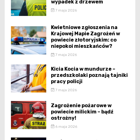
wypadek z drzewem
7 maja 2026
Kwietniowe zgłoszenia na
Krajowej Mapie Zagrożeń w
powiecie złotoryjskim: co
niepokoi mieszkańców?
7 maja 2026
Kicia Kocia w mundurze –
przedszkolaki poznają tajniki
pracy policji
7 maja 2026
Zagrożenie pożarowe w
powiecie milickim – bądź
ostrożny!
6 maja 2026