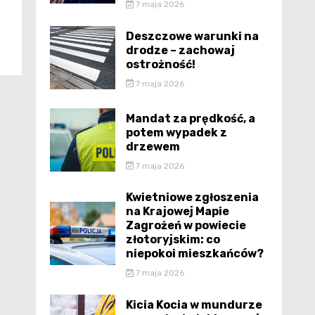
7 maja 2026
Deszczowe warunki na
drodze – zachowaj
ostrożność!
7 maja 2026
Mandat za prędkość, a
potem wypadek z
drzewem
7 maja 2026
Kwietniowe zgłoszenia
na Krajowej Mapie
Zagrożeń w powiecie
złotoryjskim: co
niepokoi mieszkańców?
7 maja 2026
Kicia Kocia w mundurze