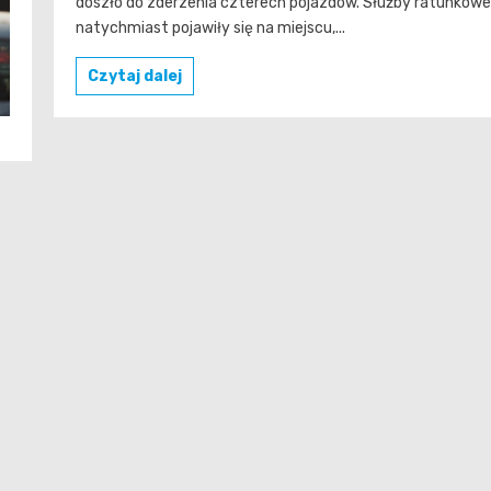
doszło do zderzenia czterech pojazdów. Służby ratunkowe
natychmiast pojawiły się na miejscu,...
Czytaj dalej