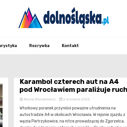
Twoje źrodło informacji z Dolnego Śląska
Dolno
urystyka
Rozrywka
Kontakt
Karambol czterech aut na A4
pod Wrocławiem paraliżuje ruch
Maciej Błaszkiewicz
2 września 2025
Wtorkowy poranek przyniósł poważne utrudnienia na
autostradzie A4 w okolicach Wrocławia. W rejonie zjazdu z
węzła Pietrzykowice, na nitce prowadzącej do Zgorzelca,