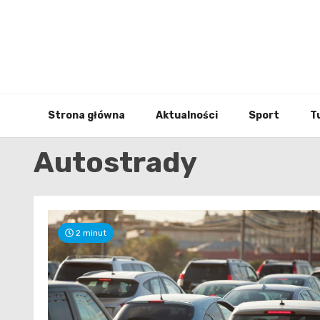
Skip
to
content
Strona główna
Aktualności
Sport
T
Autostrady
2 minut