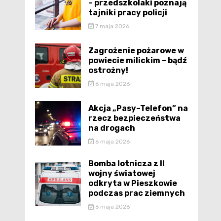
– przedszkolaki poznają
tajniki pracy policji
7 maja 2026
Zagrożenie pożarowe w
powiecie milickim – bądź
ostrożny!
6 maja 2026
Akcja „Pasy–Telefon” na
rzecz bezpieczeństwa
na drogach
6 maja 2026
Bomba lotnicza z II
wojny światowej
odkryta w Pieszkowie
podczas prac ziemnych
6 maja 2026