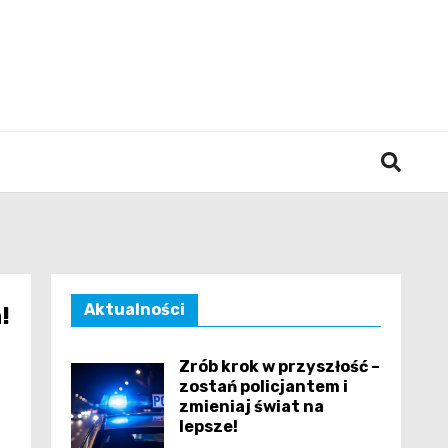
śląska
Aktualności
!
Zrób krok w przyszłość –
zostań policjantem i
zmieniaj świat na
lepsze!