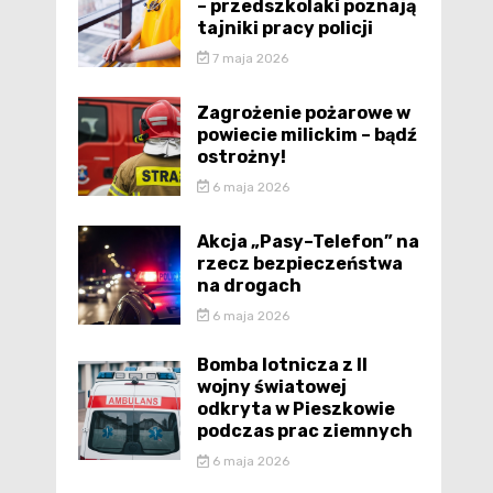
– przedszkolaki poznają
tajniki pracy policji
7 maja 2026
Zagrożenie pożarowe w
powiecie milickim – bądź
ostrożny!
6 maja 2026
Akcja „Pasy–Telefon” na
rzecz bezpieczeństwa
na drogach
6 maja 2026
Bomba lotnicza z II
wojny światowej
odkryta w Pieszkowie
podczas prac ziemnych
6 maja 2026