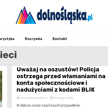
Twoje źrodło informacji z Dolnego Śląska
Dolno
urystyka
Rozrywka
Kontakt
ieci
Uważaj na oszustów! Policja
ostrzega przed włamaniami na
konta społecznościowe i
nadużyciami z kodami BLIK
Maciej Błaszkiewicz
8 lutego 2026
W obliczu coraz częstszych przypadków