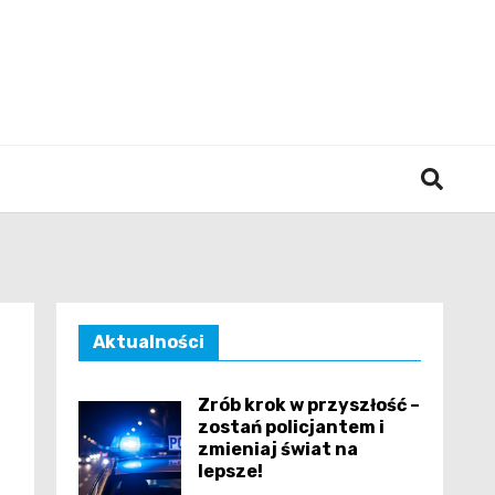
śląska
Aktualności
Zrób krok w przyszłość –
zostań policjantem i
zmieniaj świat na
lepsze!