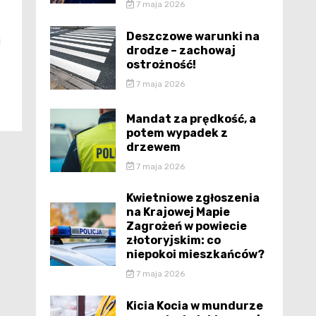
7 maja 2026
Deszczowe warunki na
j
drodze – zachowaj
ostrożność!
7 maja 2026
Mandat za prędkość, a
potem wypadek z
drzewem
7 maja 2026
Kwietniowe zgłoszenia
na Krajowej Mapie
Zagrożeń w powiecie
złotoryjskim: co
niepokoi mieszkańców?
7 maja 2026
Kicia Kocia w mundurze