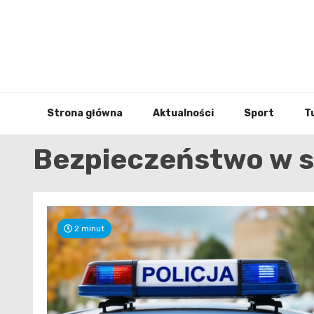
Skip
to
content
Strona główna
Aktualności
Sport
T
Bezpieczeństwo w s
2 minut