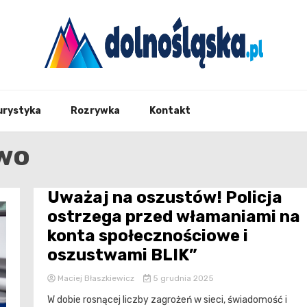
Twoje źrodło informacji z Dolnego Śląska
Dolno
urystyka
Rozrywka
Kontakt
wo
Uważaj na oszustów! Policja
ostrzega przed włamaniami na
konta społecznościowe i
oszustwami BLIK”
Maciej Błaszkiewicz
5 grudnia 2025
W dobie rosnącej liczby zagrożeń w sieci, świadomość i