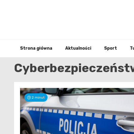
Skip
to
content
Strona główna
Aktualności
Sport
T
Cyberbezpieczeńst
2 minut