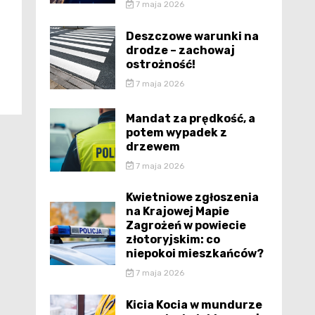
7 maja 2026
Deszczowe warunki na
drodze – zachowaj
ostrożność!
7 maja 2026
Mandat za prędkość, a
potem wypadek z
drzewem
7 maja 2026
Kwietniowe zgłoszenia
na Krajowej Mapie
Zagrożeń w powiecie
złotoryjskim: co
niepokoi mieszkańców?
7 maja 2026
Kicia Kocia w mundurze