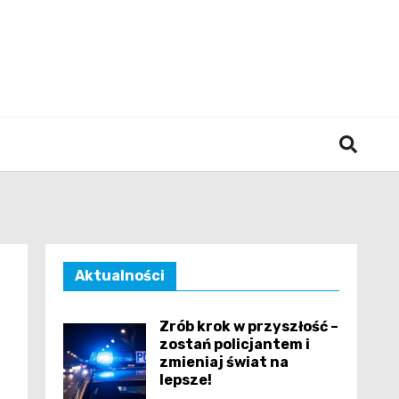
śląska
Aktualności
Zrób krok w przyszłość –
zostań policjantem i
zmieniaj świat na
lepsze!