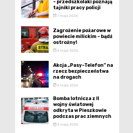
– przedszkolaki poznają
tajniki pracy policji
7 maja 2026
Zagrożenie pożarowe w
powiecie milickim – bądź
ostrożny!
6 maja 2026
Akcja „Pasy–Telefon” na
rzecz bezpieczeństwa
na drogach
6 maja 2026
Bomba lotnicza z II
wojny światowej
odkryta w Pieszkowie
podczas prac ziemnych
6 maja 2026