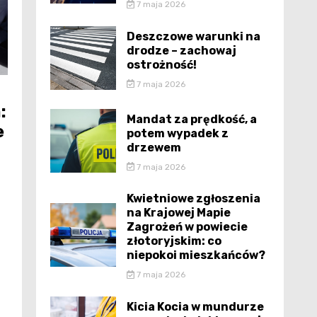
7 maja 2026
Deszczowe warunki na
drodze – zachowaj
ostrożność!
7 maja 2026
:
Mandat za prędkość, a
e
potem wypadek z
drzewem
7 maja 2026
Kwietniowe zgłoszenia
na Krajowej Mapie
Zagrożeń w powiecie
złotoryjskim: co
niepokoi mieszkańców?
7 maja 2026
Kicia Kocia w mundurze