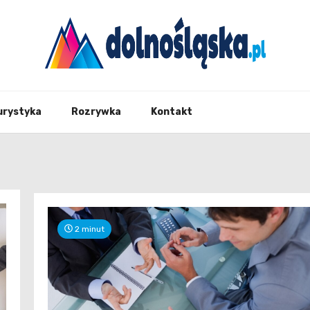
Twoje źrodło informacji z Dolnego Śląska
Dolno
urystyka
Rozrywka
Kontakt
2 minut