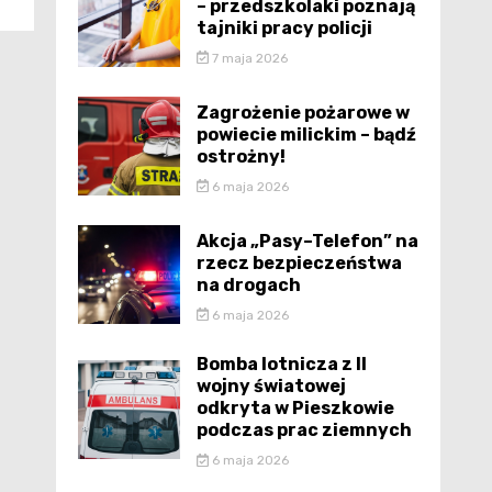
– przedszkolaki poznają
tajniki pracy policji
7 maja 2026
Zagrożenie pożarowe w
powiecie milickim – bądź
ostrożny!
6 maja 2026
Akcja „Pasy–Telefon” na
rzecz bezpieczeństwa
na drogach
6 maja 2026
Bomba lotnicza z II
wojny światowej
odkryta w Pieszkowie
podczas prac ziemnych
6 maja 2026