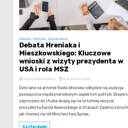
Debata
Polityka
Wydarzenia
Debata Hreniaka i
Mieszkowskiego: Kluczowe
wnioski z wizyty prezydenta w
USA i rola MSZ
Maciej Błaszkiewicz
8 września 2025
Dziś rano na antenie Radia Wrocław odbędzie się audycja
poświęcona międzynarodowym aspektom polityki. Eksperc
zaproszeni do studia skupią się na ostatniej wizycie
prezydenta Karola Nawrockiego w Stanach Zjednoczonych
jak również na roli Ministerstwa Spraw...
Czytaj dalej