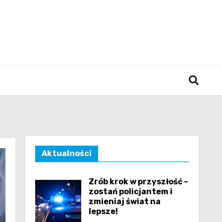
śląska
Aktualności
Zrób krok w przyszłość –
zostań policjantem i
zmieniaj świat na
lepsze!