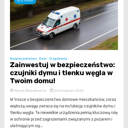
2 minut
Bezpieczeństwo
Dom
Urządzenia
Zainwestuj w bezpieczeństwo:
czujniki dymu i tlenku węgla w
Twoim domu!
Maciej Błaszkiewicz
26 listopada 2025
W trosce o bezpieczeństwo domowe mieszkańców, coraz
większą uwagę zwraca się na instalację czujników dymu i
tlenku węgla. Te niewielkie urządzenia pełnią kluczową rolę
w ochronie przed zagrożeniami związanymi z pożarem i
ulatniającym się...